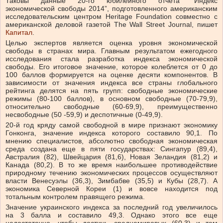
Таковы данные 20-го юбилейного отчета “Индекс
экономической свободы 2014”, подготовленного американским
исследовательским центром Heritage Foundation совместно с
американской деловой газетой The Wall Street Journal, пишет
Капитал
.
Целью экспертов является оценка уровня экономической
свободы в странах мира. Главным результатом ежегодного
исследования стала разработка индекса экономической
свободы. Его итоговое значение, которое колеблется от 0 до
100 баллов формируется на оценке десяти компонентов. В
зависимости от значения индекса все страны глобального
рейтинга делятся на пять групп: свободные экономические
режимы (80-100 баллов), в основном свободные (70-79,9),
относительно свободные (60-69,9), преимущественно
несвободные (50 -59,9) и деспотичные (0-49,9).
20-й год кряду самой свободной в мире признают экономику
Гонконга, значение индекса которого составило 90,1. По
мнению специалистов, абсолютно свободная экономическая
среда создана еще в пяти государствах: Сингапур (89,4),
Австралия (82), Швейцария (81,6), Новая Зеландия (81,2) и
Канада (80,2). В то же время наибольшее противодействие
природному течению экономических процессов осуществляют
власти Венесуэлы (36,3), Зимбабве (35,5) и Кубы (28,7). А
экономика Северной Кореи (1) и вовсе находится под
тотальным контролем правящего режима.
Значение украинского индекса за последний год увеличилось
на 3 балла и составило 49,3. Однако этого все еще