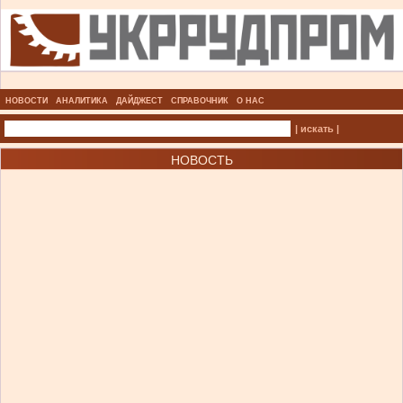
НОВОСТИ
АНАЛИТИКА
ДАЙДЖЕСТ
СПРАВОЧНИК
О НАС
| искать |
НОВОСТЬ