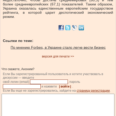
недостаточно, чтобы достичь среднемировых (60,3) и тем
более среднеевропейских (67,1) показателей. Таким образом,
Украина оказалась единственным европейским государством
рейтинга, в которой царит деспотический экономический
режим.
Ссылки по теме:
По мнению Forbes, в Украине стало легче вести бизнес
версия для печати >>
Что скажете, Аноним?
Если Вы зарегистрированный пользователь и хотите участвовать в
дискуссии — введите
свой логин (email)
, пароль
и нажмите
| войти |
.
Если Вы еще не зарегистрировались, зайдите на
страницу регистрации
.