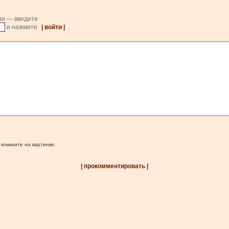
ии — введите
и нажмите
| войти |
.
 кликните на картинке.
| прокомментировать |