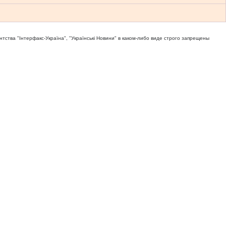
тва "Iнтерфакс-Україна", "Українськi Новини" в каком-либо виде строго запрещены