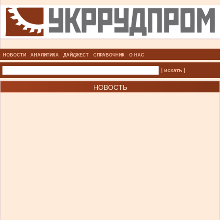
НОВОСТИ
АНАЛИТИКА
ДАЙДЖЕСТ
СПРАВОЧНИК
О НАС
| искать |
НОВОСТЬ