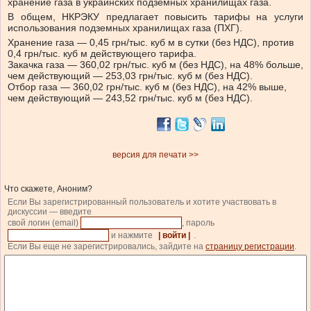
хранение газа в украинских подземных хранилищах газа.
В общем, НКРЭКУ предлагает повысить тарифы на услуги
использования подземных хранилищах газа (ПХГ).
Хранение газа — 0,45 грн/тыс. куб м в сутки (без НДС), против
0,4 грн/тыс. куб м действующего тарифа.
Закачка газа — 360,02 грн/тыс. куб м (без НДС), на 48% больше,
чем действующий — 253,03 грн/тыс. куб м (без НДС).
Отбор газа — 360,02 грн/тыс. куб м (без НДС), на 42% выше,
чем действующий — 243,52 грн/тыс. куб м (без НДС).
версия для печати >>
Что скажете, Аноним?
Если Вы зарегистрированный пользователь и хотите участвовать в
дискуссии — введите
свой логин (email)
, пароль
и нажмите
| войти |
.
Если Вы еще не зарегистрировались, зайдите на
страницу регистрации
.