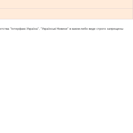
тва "Iнтерфакс-Україна", "Українськi Новини" в каком-либо виде строго запрещены