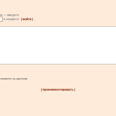
ии — введите
и нажмите
| войти |
.
 кликните на картинке.
| прокомментировать |