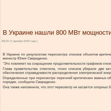
В Украине нашли 800 МВт мощност
[08:20 17 декабря 2025 года ]
В Украине по результатам пересмотра списков объектов крити
министр Юлия Свириденко.
“
Это повлияет на сокращение продолжительности графиков откл
Глава правительства отметила, что
из списков убирали две ка
обеспечения справедливости распределения электрической энер
Определенные при пересмотре перечней критических важных объ
порядке, сообщила Свириденко.
Она также напомнила, что
этот пересмотр не касается опорных 