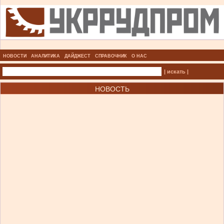
НОВОСТИ
АНАЛИТИКА
ДАЙДЖЕСТ
СПРАВОЧНИК
О НАС
| искать |
НОВОСТЬ