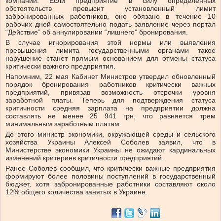
компаний. Если предприятие в силу определенных
обстоятельств превысит установленный лимит
забронированных работников, оно обязано в течение 10
рабочих дней самостоятельно подать заявление через портал
“Действие” об аннулировании “лишнего” бронирования.
В случае игнорирования этой нормы или выявления
превышения лимита государственными органами такое
нарушение станет прямым основанием для отмены статуса
критически важного предприятия.
Напомним, 22 мая Кабинет Министров утвердил обновленный
порядок бронирования работников критически важных
предприятий, привязав возможность отсрочки уровня
заработной платы. Теперь для подтверждения статуса
критичности средняя зарплата на предприятии должна
составлять не менее 25 941 грн, что равняется трем
минимальным заработным платам.
До этого министр экономики, окружающей среды и сельского
хозяйства Украины Алексей Соболев заявил, что в
Министерстве экономики Украины не ожидают кардинальных
изменений критериев критичности предприятий.
Ранее Соболев сообщил, что критически важные предприятия
формируют более половины поступлений в государственный
бюджет, хотя забронированные работники составляют около
12% общего количества занятых в Украине.