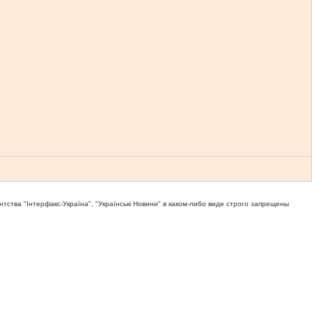
тва "Iнтерфакс-Україна", "Українськi Новини" в каком-либо виде строго запрещены