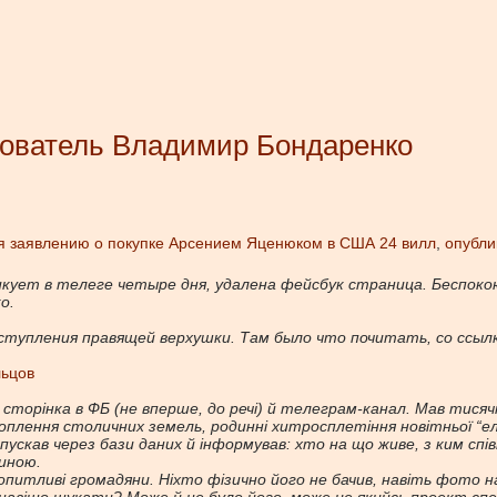
дователь Владимир Бондаренко
ря заявлению о покупке Арсением Яценюком в США 24 вилл
,
опубли
кует в телеге четыре дня, удалена фейсбук страница. Беспокою
о.
тупления правящей верхушки. Там было что почитать, со ссыл
льцов
 сторінка в ФБ (не вперше, до речі) й телеграм-канал. Мав тися
оплення столичних земель, родинні хитросплетіння новітньої “ел
опускав через
бази даних й інформував: хто на що живе, з ким спі
иною.
допитливі громадяни. Ніхто фізично його не бачив, навіть фото н