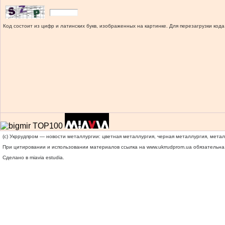
Код состоит из цифр и латинских букв, изображенных на картинке. Для перезагрузки кода
(c) Укррудпром — новости металлургии: цветная металлургия, черная металлургия, мета
При цитировании и использовании материалов ссылка на
www.ukrrudprom.ua
обязательна.
Сделано в miavia estudia.