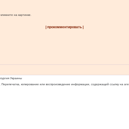
 кликните на картинке.
| прокомментировать |
ллургия Украины
 Перепечатка, копирование или воспроизведение информации, содержащей ссылку на агентс