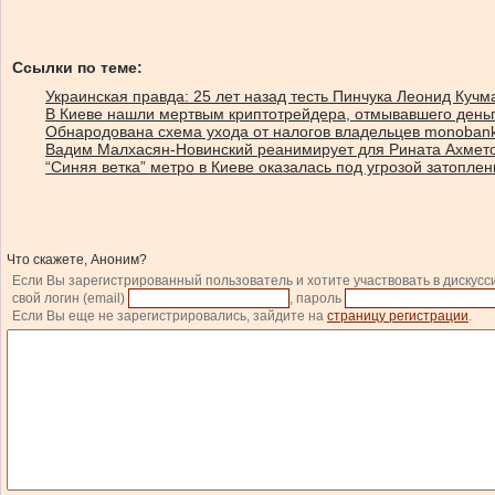
Ссылки по теме:
Украинская правда: 25 лет назад тесть Пинчука Леонид Кучм
В Киеве нашли мертвым криптотрейдера, отмывавшего день
Обнародована схема ухода от налогов владельцев monoban
Вадим Малхасян-Новинский реанимирует для Рината Ахмето
“Синяя ветка” метро в Киеве оказалась под угрозой затоплен
Что скажете, Аноним?
Если Вы зарегистрированный пользователь и хотите участвовать в дискусс
свой логин (email)
, пароль
Если Вы еще не зарегистрировались, зайдите на
страницу регистрации
.