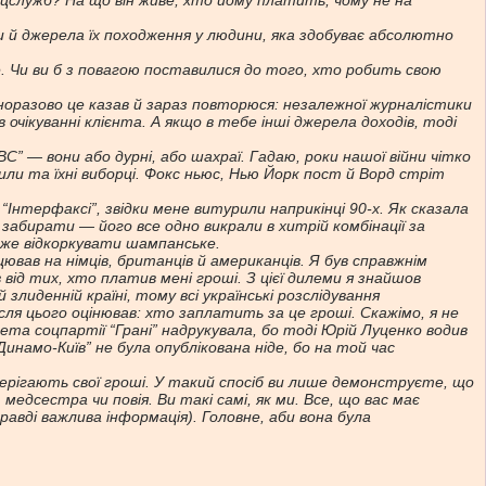
ецслужб? На що він живе, хто йому платить, чому не на
 й джерела їх походження у людини, яка здобуває абсолютно
 Чи ви б з повагою поставилися до того, хто робить свою
норазово це казав й зараз повторюся: незалежної журналістики
чікуванні клієнта. А якщо в тебе інші джерела доходів, тоді
” — вони або дурні, або шахраї. Гадаю, роки нашої війни чітко
или та їхні виборці. Фокс ньюс, Нью Йорк пост й Ворд стріт
Інтерфаксі”, звідки мене витурили наприкінці 90-х. Як сказала
 забирати — його все одно викрали в хитрій комбінації за
оже відкоркувати шампанське.
цював на німців, британців й американців. Я був справжнім
ід тих, хто платив мені гроші. З цієї дилеми я знайшов
лиденній країні, тому всі українські розслідування
ля цього оцінював: хто заплатить за це гроші. Скажімо, я не
зета соцпартії “Грані” надрукувала, бо тоді Юрій Луценко водив
инамо-Київ” не була опублікована ніде, бо на той час
ерігають свої гроші. У такий спосіб ви лише демонструєте, що
медсестра чи повія. Ви такі самі, як ми. Все, що вас має
равді важлива інформація). Головне, аби вона була