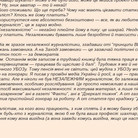
й навіщо шукати? Може й не було його, може це якийсь проект сп
? Ну, зник аватар — то й нехай!
 його споживали. Що ще треба? Чому нас мають цікавити статки
аліст? Хтось же йому платить?
, користуєтеся нею абсолютно безкоштовно — все, як ви любите.
урналіст”, це ж зараз модно.
 “незалежністю” — негайно плюйте йому в пику: це шахрай. Неод
ому платить. Незалежними бувають лише безробітні й таксисти в о
а як зразок незалежної журналістики, згадавши оті “принципи ВВС
ань замовника. А на Заході замовники — це зазвичай політичні с
гтон пост — за демократів.
. Останнім моїм записом в трудовий книжці була тяжка праця в “
керівництвом — працював би щасливо й далі”. Трудовик я міг й не
чного УБОЗу. Тому пенсія мені не світить: цей муділа з УБОЗу м
на гонорари. Я писав у провідні медіа України й росії, а ще — пра
ати. Але я ніколи не був НЕЗАЛЕЖНИМ журналістом, бо залежав в
мовлення, особливо розслідування. Це просто неможливо в нашій з
посіб максимальної незалежності: я готував матеріал, а лише піс
заренком” ані в газеті “Факти”, ані в “Дзеркалі тижня”. А от га
платив пристойний гонорар за роботу. А от стаття про крадіжку “Д
істам, на кого вони працюють, з ким сплять й в якому банку зб
 будь-хто з журналістів, якою б не була ваша професія: шахтар, 
ня кому вона вигідна (а вона завжди комусь вигідна, якщо це насп