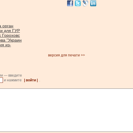
а орган
ги для ГУР
k Гороховс
ва “Украин
ия из-
версия для печати >>
ии — введите
и нажмите
| войти |
.