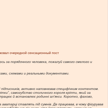
ковал очередной сенсационный пост
сь за порядочного человека, пожалуй самого смелого и
ками, схемами и реальными документами.
чі підписників, активно наповнював специфічним контентом.
ітки”, самогубство столичного короля кріпти, який за
впрацює й встановлює родинні ал’янси. Коротко, фахово,
а аватарці ставлять під сумнів. Де працював, в чому фігурував