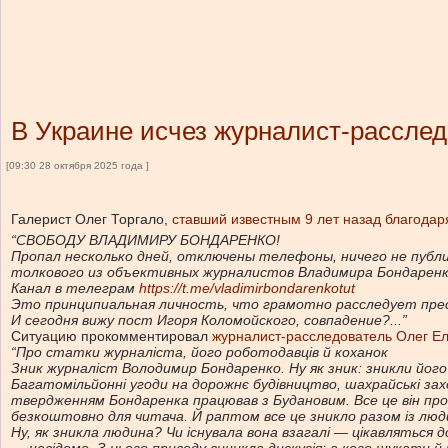
В Украине исчез журналист-рассле
[09:30 28 октября 2025 года ]
Галерист Олег Торгало,
ставший известным 9 лет назад благода
“СВОБОДУ ВЛАДИМИРУ БОНДАРЕНКО!
Пропал несколько дней, отключены телефоны, ничего не публи
толкового из объективных журналистов Владимира Бондаренк
Канал в телеграм
https://t.me/vladimirbondarenkotut
Это принципиальная личность, что грамотно расследует прес
И сегодня вижу пост Игоря Коломойского, совпадение?...”
Ситуацию прокомментировал
журналист-расследователь Олег Е
“Про статки журналіста, його роботодавців й коханок
Зник журналіст Володимир Бондаренко. Ну як зник: зникли його
Багатомільйонні угоди на дорожнє будівництво, шахрайські зах
твердженням Бондаренка працював з Будановим. Все це він пр
безкоштовно для читача. Й раптом все це зникло разом із люд
Ну, як зникла людина? Чи існувала вона взагалі — цікавляться 