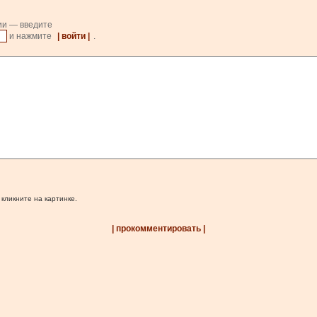
ии — введите
и нажмите
| войти |
.
 кликните на картинке.
| прокомментировать |