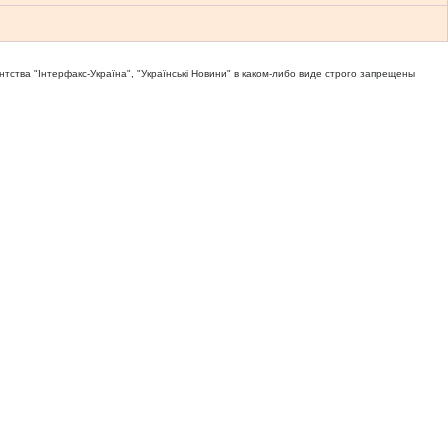
тва "Iнтерфакс-Україна", "Українськi Новини" в каком-либо виде строго запрещены