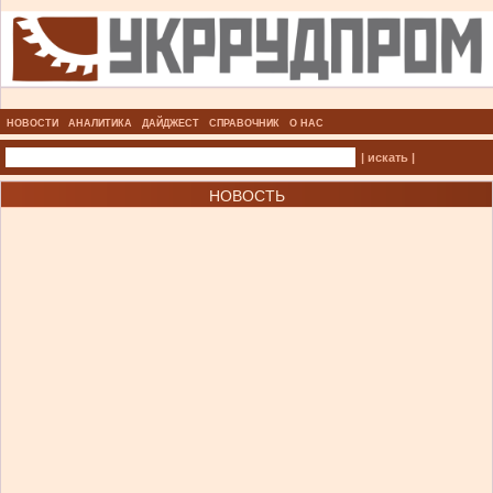
НОВОСТИ
АНАЛИТИКА
ДАЙДЖЕСТ
СПРАВОЧНИК
О НАС
| искать |
НОВОСТЬ