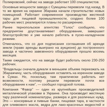
Поликровский, сейчас на заводе работает 100 специалистов.
Основные мощности завода с Сумщины перевезли год назад. В
то же время на окраине Збаража начали строительство новых
помещений. Работает современное производство жестяной
тары для пищевой промышленности, создано более 100
рабочих мест, реализуются планы по расширению.
Ранее тернопольское агентство “Голос”
сообщило
, что
предприятие доустанавливает оборудование, завершает
благоустройство и уже начало работать в пуско-наладочном
режиме.
Отмечалось, что со дня подписания соглашения об аренде
земли (право аренды выиграно на аукционе) до построенного
завода и частично завезенного оборудования прошло восемь
месяцев.
Также ожидается, что на заводе будет работать около 230-250
рабочих.
“Владельцы сначала думали в меньшем объеме переезжать на
Збаражчину, часть оборудования оставлять на коренном заводе
в Сумах. Но, поскольку, там практически работать нет
возможности, поэтому решили перевезли почти все
оборудование к нам”, — сообщил городской голова.
Компания “Фавор” — один из крупнейших производителей
металлической упаковки в Украине. Она производит жестяную
тару различной номенклатуры, размера и для различных нужд.
Это — консервные и пивные банки, пищевая тара, в частности
для оливкового масла, ведра для лако-красочных жидкостей и