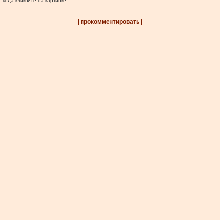
кода кликните на картинке.
| прокомментировать |