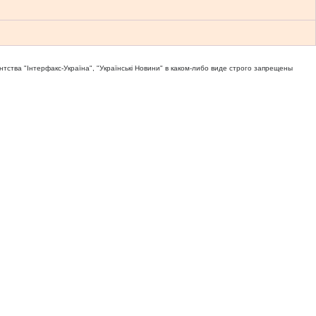
тва "Iнтерфакс-Україна", "Українськi Новини" в каком-либо виде строго запрещены