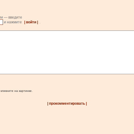
ии — введите
и нажмите
| войти |
.
 кликните на картинке.
| прокомментировать |