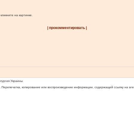
 кликните на картинке.
| прокомментировать |
ллургия Украины
 Перепечатка, копирование или воспроизведение информации, содержащей ссылку на агентс