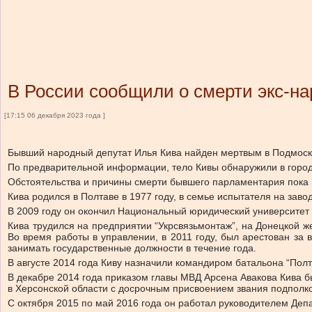
В России сообщили о смерти экс-н
[17:15 06 декабря 2023 года ]
Бывший народный депутат Илья Кива найден мертвым в Подмоско
По предварительной информации, тело Кивы обнаружили в город
Обстоятельства и причины смерти бывшего парламентария пока 
Кива родился в Полтаве в 1977 году, в семье испытателя на заво
В 2009 году он окончил Национальный юридический университет 
Кива трудился на предприятии “Укрсвязьмонтаж”, на Донецкой ж
Во время работы в управлении, в 2011 году, был арестован за 
занимать государственные должности в течение года.
В августе 2014 года Киву назначили командиром батальона “Пол
В декабре 2014 года приказом главы МВД Арсена Авакова Кива 
в Херсонской области с досрочным присвоением звания подполко
С октября 2015 по май 2016 года он работал руководителем Де