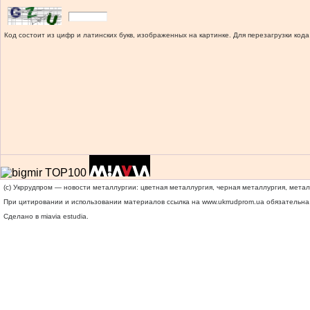
Код состоит из цифр и латинских букв, изображенных на картинке. Для перезагрузки кода
(c) Укррудпром — новости металлургии: цветная металлургия, черная металлургия, мета
При цитировании и использовании материалов ссылка на
www.ukrrudprom.ua
обязательна.
Сделано в miavia estudia.