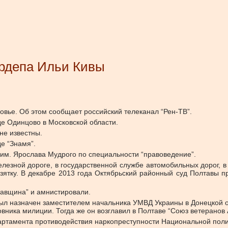
ардепа Ильи Кивы
вье. Об этом сообщает российский телеканал “Рен-ТВ”.
е Одинцово в Московской области.
не известны.
де “Знамя”.
им. Ярослава Мудрого по специальности “правоведение”.
елезной дороге, в государственной службе автомобильных дорог, в
взятку. В декабре 2013 года Октябрьский районный суд Полтавы 
тавщина” и амнистировали.
был назначен заместителем начальника УМВД Украины в Донецкой о
вника милиции. Тогда же он возглавил в Полтаве “Союз ветеранов 
партамента противодействия наркопреступности Национальной поли