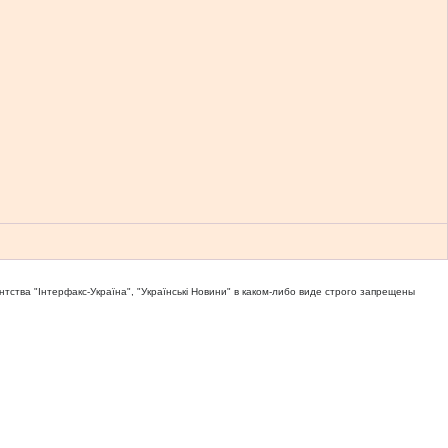
тва "Iнтерфакс-Україна", "Українськi Новини" в каком-либо виде строго запрещены