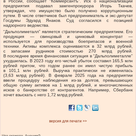
в России, сообщает “Коммерсантъ”. Иск о национализации
предприятия подавал замгенпрокурора Игорь Ткачев,
утверждая, что имущество было получено коррупционным
путем. В числе ответчиков был предприниматель и экс-депутат
Госдумы Эдуард Янаков. Суд согласился с позицией
надзорного ведомства.
“Дальполиметалл” является стратегическим предприятием. Его
продукция — свинцовый и цинковый концентрат —
используется для производства боеприпасов и военной
техники. Активы комплекса оцениваются в 32 млрд рублей,
с запасами рудников стоимостью 270 млрд рублей.
В последнее время финансовая ситуация в “Дальполиметалле”
ухудшилась. В 2023 году его чистый убыток составил 165,5 млн
рублей притом, что годом ранее он имел чистую прибыль
в 101,1 млн рублей. Выручка практически не изменилась
(3,63 млрд рублей). В феврале 2025 года на предприятии
ввели процедуру наблюдения из-за долгов, превышающих
общую сумму активов на 1 млрд рублей, и многочисленных
исков о банкротстве от контрагентов. Например, Сбербанк
хочет взыскать с него 1,72 млрд рублей.
версия для печати >>