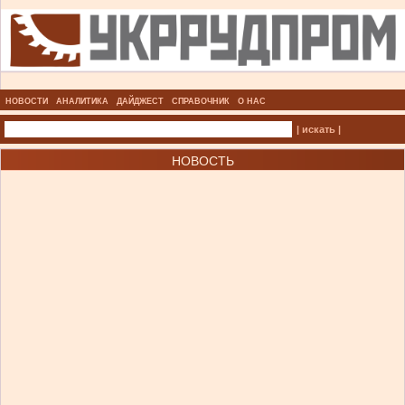
НОВОСТИ
АНАЛИТИКА
ДАЙДЖЕСТ
СПРАВОЧНИК
О НАС
| искать |
НОВОСТЬ