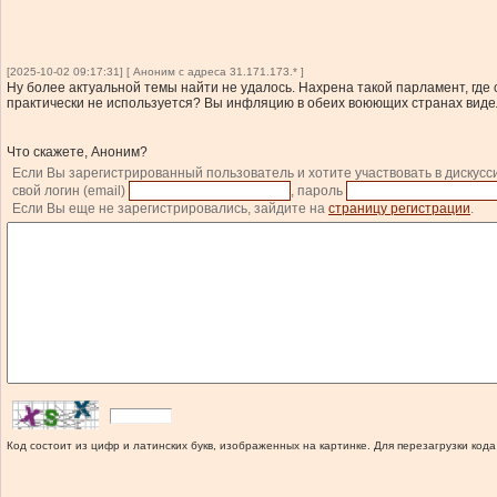
[2025-10-02 09:17:31] [ Аноним с адреса 31.171.173.* ]
Ну более актуальной темы найти не удалось. Нахрена такой парламент, где
практически не используется? Вы инфляцию в обеих воюющих странах видели?
Что скажете, Аноним?
Если Вы зарегистрированный пользователь и хотите участвовать в дискусс
свой логин (email)
, пароль
Если Вы еще не зарегистрировались, зайдите на
страницу регистрации
.
Код состоит из цифр и латинских букв, изображенных на картинке. Для перезагрузки кода