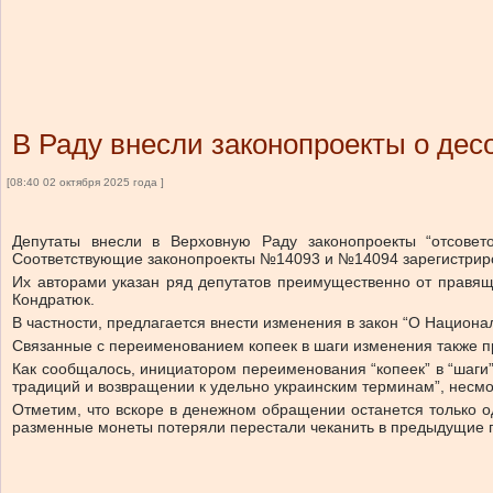
В Раду внесли законопроекты о дес
[08:40 02 октября 2025 года ]
Депутаты внесли в Верховную Раду законопроекты “отсовет
Соответствующие законопроекты №14093 и №14094 зарегистриро
Их авторами указан ряд депутатов преимущественно от правящ
Кондратюк.
В частности, предлагается внести изменения в закон “О Национа
Связанные с переименованием копеек в шаги изменения также пр
Как сообщалось, инициатором переименования “копеек” в “шаги
традиций и возвращении к удельно украинским терминам”, несм
Отметим, что вскоре в денежном обращении останется только о
разменные монеты потеряли перестали чеканить в предыдущие 