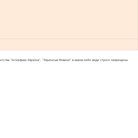
тва "Iнтерфакс-Україна", "Українськi Новини" в каком-либо виде строго запрещены