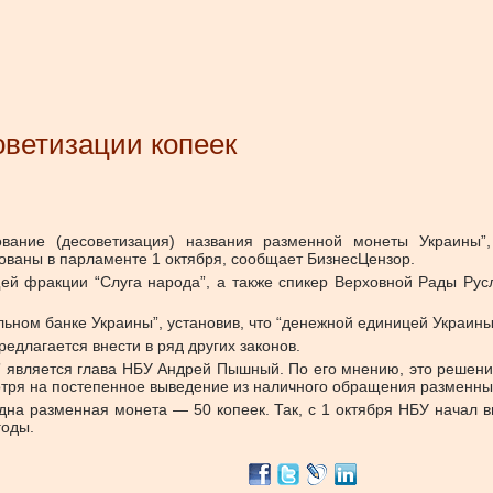
оветизации копеек
ование (десоветизация) названия разменной монеты Украины”
ваны в парламенте 1 октября, сообщает БизнесЦензор.
ей фракции “Слуга народа”, а также спикер Верховной Рады Рус
льном банке Украины”, установив, что “денежной единицей Украины 
едлагается внести в ряд других законов.
” является глава НБУ Андрей Пышный. По его мнению, это решение
отря на постепенное выведение из наличного обращения разменны
дна разменная монета — 50 копеек. Так, с 1 октября НБУ начал
годы.