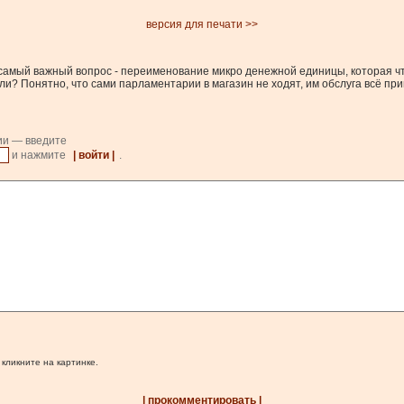
версия для печати >>
 самый важный вопрос - переименование микро денежной единицы, которая чт
 Понятно, что сами парламентарии в магазин не ходят, им обслуга всё прино
ии — введите
и нажмите
| войти |
.
 кликните на картинке.
| прокомментировать |