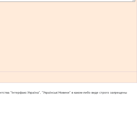
тва "Iнтерфакс-Україна", "Українськi Новини" в каком-либо виде строго запрещены