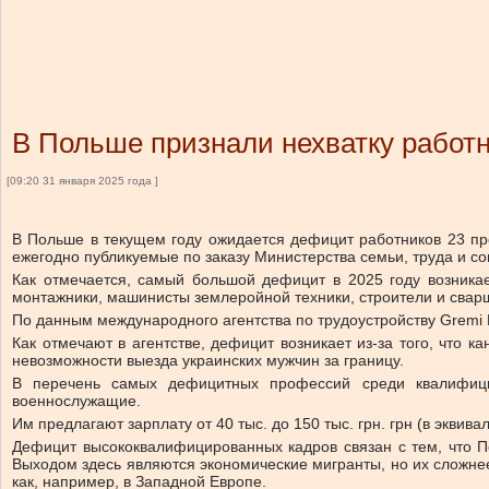
В Польше признали нехватку работн
[09:20 31 января 2025 года ]
В Польше в текущем году ожидается дефицит работников 23 пр
ежегодно публикуемые по заказу Министерства семьи, труда и с
Как отмечается, самый большой дефицит в 2025 году возникае
монтажники, машинисты землеройной техники, строители и свар
По данным международного агентства по трудоустройству Gremi Per
Как отмечают в агентстве, дефицит возникает из-за того, что 
невозможности выезда украинских мужчин за границу.
В перечень самых дефицитных профессий среди квалифицир
военнослужащие.
Им предлагают зарплату от 40 тыс. до 150 тыс. грн. грн (в эквивал
Дефицит высококвалифицированных кадров связан с тем, что П
Выходом здесь являются экономические мигранты, но их сложнее п
как, например, в Западной Европе.