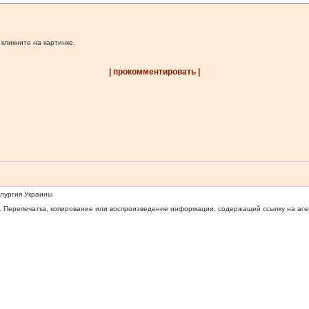
 кликните на картинке.
| прокомментировать |
ллургия Украины
 Перепечатка, копирование или воспроизведение информации, содержащей ссылку на агентс