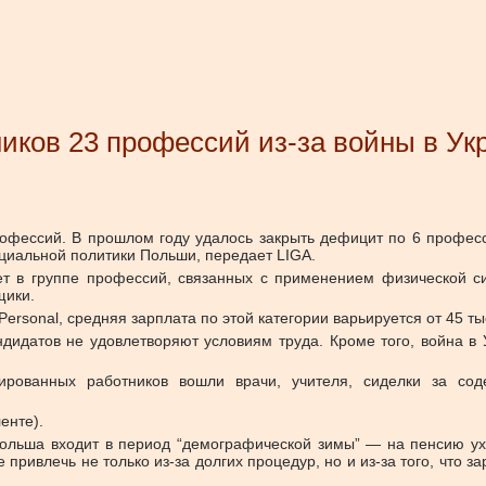
иков 23 профессий из-за войны в Ук
офессий. В прошлом году удалось закрыть дефицит по 6 профес
оциальной политики Польши, передает LIGA.
т в группе профессий, связанных с применением физической сил
щики.
sonal, средняя зарплата по этой категории варьируется от 45 тыс. 
кандидатов не удовлетворяют условиям труда. Кроме того, война 
ованных работников вошли врачи, учителя, сиделки за соде
енте).
ольша входит в период “демографической зимы” — на пенсию ух
ривлечь не только из-за долгих процедур, но и из-за того, что з