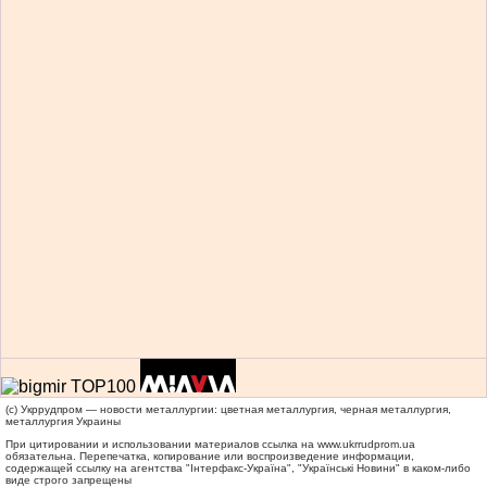
(c) Укррудпром — новости металлургии: цветная металлургия, черная металлургия,
металлургия Украины
При цитировании и использовании материалов ссылка на
www.ukrrudprom.ua
обязательна. Перепечатка, копирование или воспроизведение информации,
содержащей ссылку на агентства "Iнтерфакс-Україна", "Українськi Новини" в каком-либо
виде строго запрещены