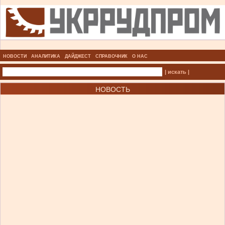
НОВОСТИ
АНАЛИТИКА
ДАЙДЖЕСТ
СПРАВОЧНИК
О НАС
| искать |
НОВОСТЬ