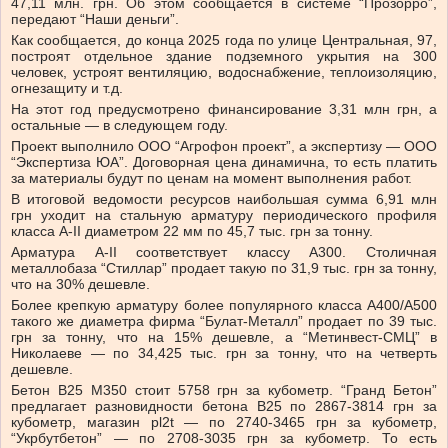
47,11 млн. грн. Об этом сообщается в системе “Прозорро”,
передают “Наши деньги”.
Как сообщается, до конца 2025 года по улице Центральная, 97,
построят отдельное здание подземного укрытия на 300
человек, устроят вентиляцию, водоснабжение, теплоизоляцию,
огнезащиту и т.д.
На этот год предусмотрено финансирование 3,31 млн грн, а
остальные — в следующем году.
Проект выполнило ООО “Агрофон проект”, а экспертизу — ООО
“Экспертиза ЮА”. Договорная цена динамична, то есть платить
за материалы будут по ценам на момент выполнения работ.
В итоговой ведомости ресурсов наибольшая сумма 6,91 млн
грн уходит на стальную арматуру периодического профиля
класса А-II диаметром 22 мм по 45,7 тыс. грн за тонну.
Арматура А-II соответствует классу А300. Столичная
металлобаза “Стиллар” продает такую ​​по 31,9 тыс. грн за тонну,
что на 30% дешевле.
Более крепкую арматуру более популярного класса А400/А500
такого же диаметра фирма “Булат-Металл” продает по 39 тыс.
грн за тонну, что на 15% дешевле, а “Метинвест-СМЦ” в
Николаеве — по 34,425 тыс. грн за тонну, что на четверть
дешевле.
Бетон В25 М350 стоит 5758 грн за кубометр. “Гранд Бетон”
предлагает разновидности бетона В25 по 2867-3814 грн за
кубометр, магазин pl2t — по 2740-3465 грн за кубометр,
“Укрбутбетон” — по 2708-3035 грн за кубометр. То есть