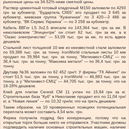
рыночные цены на 34-52% ниже сметной цены.
Раствор цементный готовый кладочный М150 заложили по 4293
грн за кубометр. “Будартель СХ65” его продает по 3 645 за
кубометр, киевская группа “Кузнечная” по 3 420—3 486 за
кубометр, “ВК Сервис Украина” — по 3 258 за кубометр.
Кабель ВВГнг LS 3х2,5 вписали по 143,364 тыс. грн за км. В
николаевском “Эпицентре” он стоит 62 тыс. грн за км, а в
“Оазис электричество” — 53,09 тыс. грн за км, то есть вдвое
дешевле.
Стальной лист толщиной 10 мм из неизвестной стали заложили
по 59,388 тыс. грн. за тонну. IronWorld стальные листы 10 мм
продает по 39,984 тыс. грн. за тонну, “Метинвест-СМЦ” — по
36,4 тыс. грн. за тонну, “Максима металл” — по 36,4 тыс. грн. за
тонну.
Двутавр №36 заложен по 62 452 грн/т. У фирмы “ТК Айнект” он
стоит 51,5 тыс. грн. за тонну, у IronWorld — 46,883 тыс. грн. за
тонну, а у “Метинвест-СМЦ” — 44,705 тыс. грн. за тонну, что на
18-28% дешевле.
Клей для плитки Ceresit СМ 11 учтен по 15,84 грн за кг.
Строительная база “Куб” в Николаеве продает его по 11,04 грн/
кг, а “Новая линия” — по 10,32 грн/кг, что на треть дешевле.
Таким образом, на 10 проверенных позициях потенциальная
переплата может составить 4,54 млн. грн.
Фирма получила подряд без конкуренции, потому что на
открытые торги больше никто не отправился. Участники должны
подтвердить наличие основных строительных машин, наличие