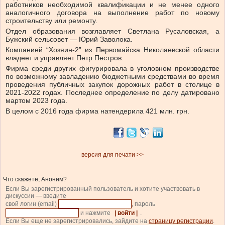
работников необходимой квалификации и не менее одного
аналогичного договора на выполнение работ по новому
строительству или ремонту.
Отдел образования возглавляет Светлана Русаловская, а
Бужский сельсовет — Юрий Заволока.
Компанией “Хозяин-2” из Первомайска Николаевской области
владеет и управляет Петр Пестров.
Фирма среди других фигурировала в уголовном производстве
по возможному завладению бюджетными средствами во время
проведения публичных закупок дорожных работ в столице в
2021-2022 годах. Последнее определение по делу датировано
мартом 2023 года.
В целом с 2016 года фирма натендерила 421 млн. грн.
версия для печати >>
Что скажете, Аноним?
Если Вы зарегистрированный пользователь и хотите участвовать в
дискуссии — введите
свой логин (email)
, пароль
и нажмите
| войти |
.
Если Вы еще не зарегистрировались, зайдите на
страницу регистрации
.