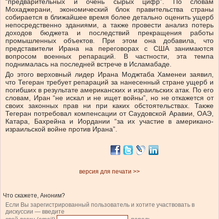
“предварительных и очень сырых цифр”. По словам
Мохаджерани, экономический блок правительства страны
собирается в ближайшее время более детально оценить ущерб
непосредственно зданиями, а также провести анализ потерь
доходов бюджета и последствий прекращения работы
промышленных объектов. При этом она добавила, что
представители Ирана на переговорах с США занимаются
вопросом военных репараций. В частности, эта темпа
поднималась на последней встрече в Исламабаде.
До этого верховный лидер Ирана Моджтаба Хаменеи заявил,
что Тегеран требует репараций за нанесенный стране ущерб и
погибших в результате американских и израильских атак. По его
словам, Иран “не искал и не ищет войны”, но не откажется от
своих законных прав ни при каких обстоятельствах. Также
Тегеран потребовал компенсации от Саудовской Аравии, ОАЭ,
Катара, Бахрейна и Иордании “за их участие в американо-
израильской войне против Ирана”.
версия для печати >>
Что скажете, Аноним?
Если Вы зарегистрированный пользователь и хотите участвовать в
дискуссии — введите