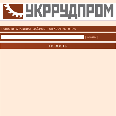
НОВОСТИ
АНАЛИТИКА
ДАЙДЖЕСТ
СПРАВОЧНИК
О НАС
| искать |
НОВОСТЬ