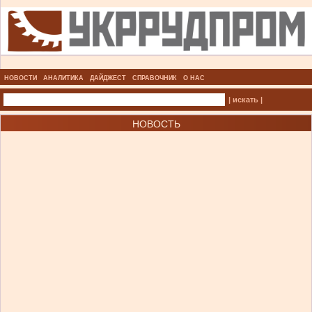
НОВОСТИ
АНАЛИТИКА
ДАЙДЖЕСТ
СПРАВОЧНИК
О НАС
| искать |
НОВОСТЬ