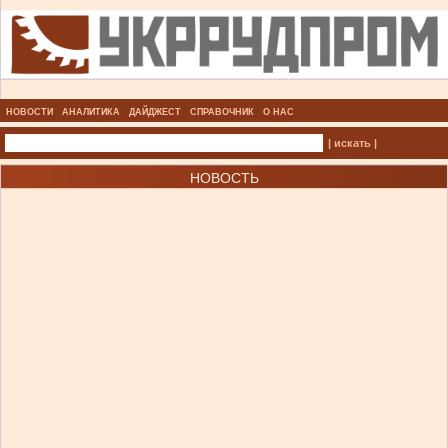
НОВОСТИ
АНАЛИТИКА
ДАЙДЖЕСТ
СПРАВОЧНИК
О НАС
| искать |
НОВОСТЬ