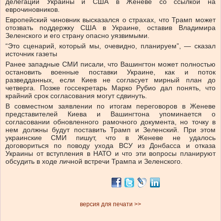
делегаций Украины и США в Женеве со ссылкой на
еврочиновников.
Европейский чиновник высказался о страхах, что Трамп может
отозвать поддержку США в Украине, оставив Владимира
Зеленского и его страну опасно уязвимыми.
“Это сценарий, который мы, очевидно, планируем”, — сказал
источник газеты
Ранее западные СМИ писали, что Вашингтон может полностью
остановить военные поставки Украине, как и поток
разведданных, если Киев не согласует мирный план до
четверга. Позже госсекретарь Марко Рубио дал понять, что
крайний срок согласования могут сдвинуть.
В совместном заявлении по итогам переговоров в Женеве
представителей Киева и Вашингтона упоминается о
согласовании обновленного рамочного документа, но точку в
нем должны будут поставить Трамп и Зеленский. При этом
украинские СМИ пишут, что в Женеве не удалось
договориться по поводу ухода ВСУ из Донбасса и отказа
Украины от вступления в НАТО и что эти вопросы планируют
обсудить в ходе личной встречи Трампа и Зеленского.
версия для печати >>