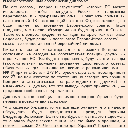
высокопоставленный европейский дипломат.
По его словам, “вопрос инструментов”, которые ЕС может
использовать, чтобы принудить Россию к надежным
переговорам и к прекращению огня”. “Совет уже принял 17
пакет санкций. 18 пакет санкций на столе. Он, к сожалению, не
будет принят до заседания Европейского совета. Наши
ожидания, что после обсуждения он будет принят в Совете.
Также есть вопрос продления санкций, которые, как мы также
надеемся, будут решены после этого Европейского совета”, —
сказал высокопоставленный европейский дипломат.
Вместе с тем он констатировал, что позиция Венгрии по
состоянию на сегодня не соответствует позиции других 26
стран-членов ЕС. “Вы будете спрашивать, будут ли эти выводы
(заключительный документ заседания Европейского совета,
обязательный для выполнения всеми странами-членами —
ИФ-У) приняты 26 или 27? Мы будем стараться, чтобы приняли
все 27, но нам известно по состоянию на сегодня, что позиция
Венгрии и стратегическое ее расхождение (с другими) не
изменились. Я думаю, что эти выводы будут приняты 26”, —
предсказал собеседник журналистов.
Дипломат также сообщил, что именно вопрос Украины будет
первым в повестке дня заседания.
“Что касается Украины, то мы все еще ожидаем, что в начале
обсуждения будет присутствовать президент Украины
Владимир Зеленский. Если он прибудет, и мы на это надеемся,
то сначала будет сессия с ним, как это было в прошлом, и
потом — сессия 27. Что на столе для Украины? Первое — это