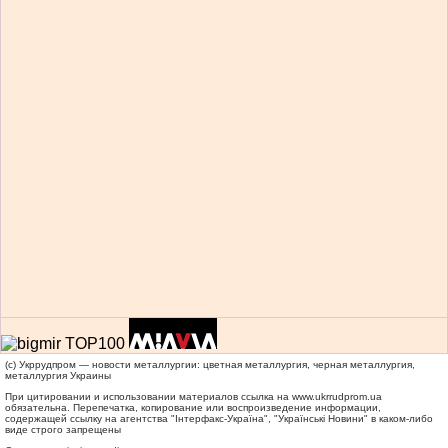
(c) Укррудпром — новости металлургии: цветная металлургия, черная металлургия,
металлургия Украины
При цитировании и использовании материалов ссылка на
www.ukrrudprom.ua
обязательна. Перепечатка, копирование или воспроизведение информации,
содержащей ссылку на агентства "Iнтерфакс-Україна", "Українськi Новини" в каком-либо
виде строго запрещены