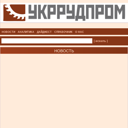
НОВОСТИ
АНАЛИТИКА
ДАЙДЖЕСТ
СПРАВОЧНИК
О НАС
| искать |
НОВОСТЬ