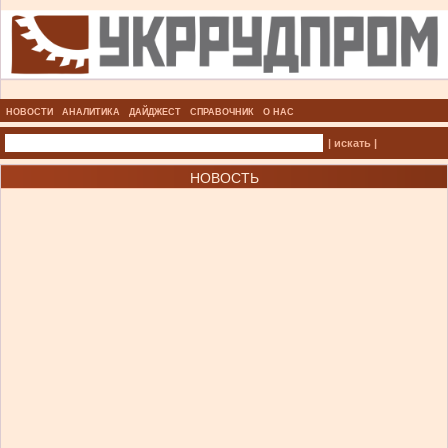
НОВОСТИ
АНАЛИТИКА
ДАЙДЖЕСТ
СПРАВОЧНИК
О НАС
| искать |
НОВОСТЬ