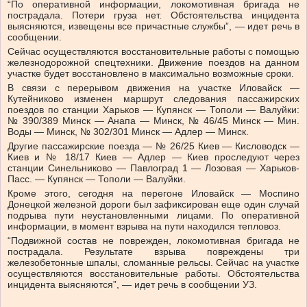
“По оперативной информации, локомотивная бригада не
пострадала. Потери груза нет. Обстоятельства инцидента
выясняются, извещены все причастные службы”, — идет речь в
сообщении.
Сейчас осуществляются восстановительные работы с помощью
железнодорожной спецтехники. Движение поездов на данном
участке будет восстановлено в максимально возможные сроки.
В связи с перерывом движения на участке Иловайск —
Кутейниково изменен маршрут следования пассажирских
поездов по станции Харьков — Купянск — Тополи — Валуйки:
№ 390/389 Минск — Анапа — Минск, № 46/45 Минск — Мин.
Воды — Минск, № 302/301 Минск — Адлер — Минск.
Другие пассажирские поезда — № 26/25 Киев — Кисловодск —
Киев и № 18/17 Киев — Адлер — Киев проследуют через
станции Синельниково — Павлоград 1 — Лозовая — Харьков-
Пасс. — Купянск — Тополи — Валуйки.
Кроме этого, сегодня на перегоне Иловайск — Моспино
Донецкой железной дороги был зафиксирован еще один случай
подрыва пути неустановленными лицами. По оперативной
информации, в момент взрыва на пути находился тепловоз.
“Подвижной состав не поврежден, локомотивная бригада не
пострадала. Результате взрыва повреждены три
железобетонные шпалы, сломанные рельсы. Сейчас на участке
осуществляются восстановительные работы. Обстоятельства
инцидента выясняются”, — идет речь в сообщении УЗ.