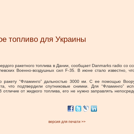
ое топливо для Украины
вердого ракетного топлива в Дании, сообщает Danmarks radio со
олевских Военно-воздушных сил F-35. В июне стало известно, ч
ую ракету “Фламинго” дальностью 3000 км. С ее помощью Воор
а, что подтвердили спутниковые снимки. Для “Фламинго” исп
 отличие от жидкого топлива, его не нужно заправлять непосре
версия для печати >>