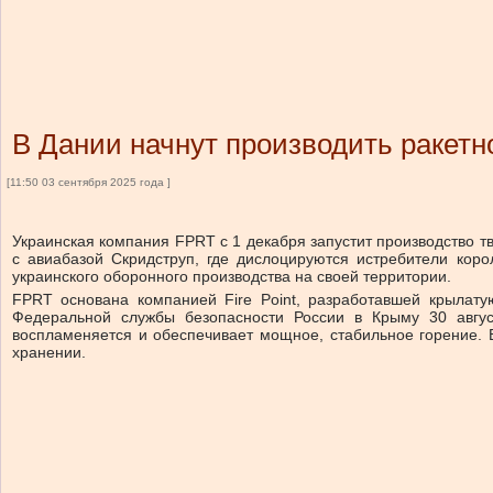
В Дании начнут производить ракетн
[11:50 03 сентября 2025 года ]
Украинская компания FPRT с 1 декабря запустит производство т
с авиабазой Скридструп, где дислоцируются истребители кор
украинского оборонного производства на своей территории.
FPRT основана компанией Fire Point, разработавшей крылат
Федеральной службы безопасности России в Крыму 30 август
воспламеняется и обеспечивает мощное, стабильное горение. В
хранении.