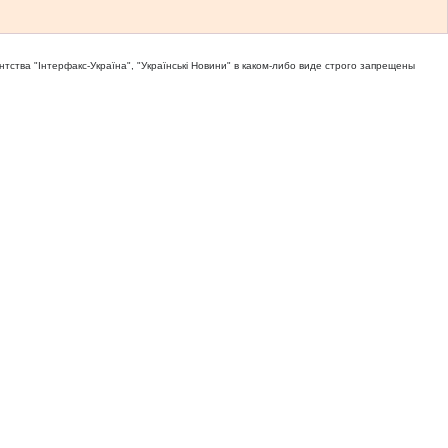
тва "Iнтерфакс-Україна", "Українськi Новини" в каком-либо виде строго запрещены