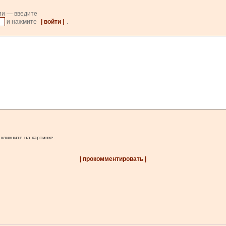
ии — введите
и нажмите
| войти |
.
 кликните на картинке.
| прокомментировать |