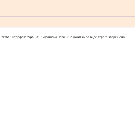
тва "Iнтерфакс-Україна", "Українськi Новини" в каком-либо виде строго запрещены