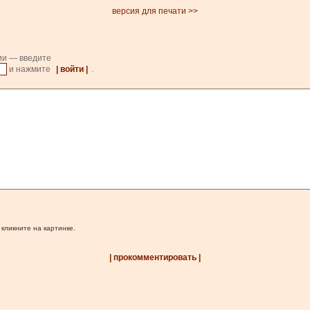
версия для печати >>
ии — введите
и нажмите
| войти |
.
 кликните на картинке.
| прокомментировать |