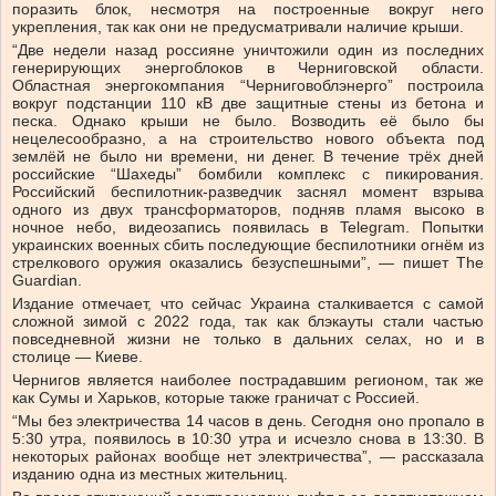
поразить блок, несмотря на построенные вокруг него
укрепления, так как они не предусматривали наличие крыши.
“Две недели назад россияне уничтожили один из последних
генерирующих энергоблоков в Черниговской области.
Областная энергокомпания “Черниговоблэнерго” построила
вокруг подстанции 110 кВ две защитные стены из бетона и
песка. Однако крыши не было. Возводить её было бы
нецелесообразно, а на строительство нового объекта под
землёй не было ни времени, ни денег. В течение трёх дней
российские “Шахеды” бомбили комплекс с пикирования.
Российский беспилотник-разведчик заснял момент взрыва
одного из двух трансформаторов, подняв пламя высоко в
ночное небо, видеозапись появилась в Telegram. Попытки
украинских военных сбить последующие беспилотники огнём из
стрелкового оружия оказались безуспешными”, — пишет The
Guardian.
Издание отмечает, что сейчас Украина сталкивается с самой
сложной зимой с 2022 года, так как блэкауты стали частью
повседневной жизни не только в дальних селах, но и в
столице — Киеве.
Чернигов является наиболее пострадавшим регионом, так же
как Сумы и Харьков, которые также граничат с Россией.
“Мы без электричества 14 часов в день. Сегодня оно пропало в
5:30 утра, появилось в 10:30 утра и исчезло снова в 13:30. В
некоторых районах вообще нет электричества”, — рассказала
изданию одна из местных жительниц.