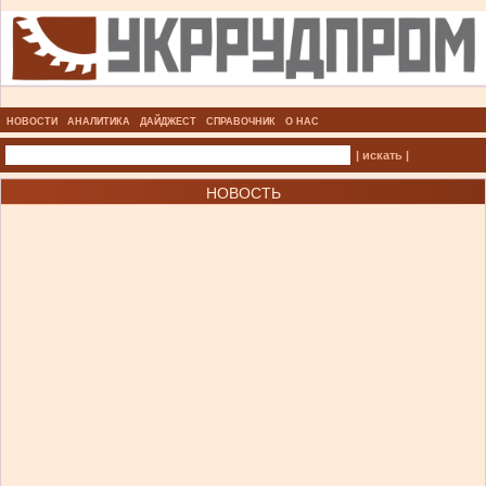
НОВОСТИ
АНАЛИТИКА
ДАЙДЖЕСТ
СПРАВОЧНИК
О НАС
| искать |
НОВОСТЬ