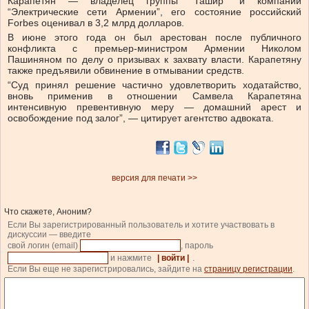
Карапетян — владелец группы “Ташир” и компании
“Электрические сети Армении”, его состояние российский
Forbes оценивал в 3,2 млрд долларов.
В июне этого года он был арестован после публичного
конфликта с премьер-министром Армении Николом
Пашиняном по делу о призывах к захвату власти. Карапетяну
также предъявили обвинение в отмывании средств.
“Суд принял решение частично удовлетворить ходатайство,
вновь применив в отношении Самвела Карапетяна
интенсивную превентивную меру — домашний арест и
освобождение под залог”, — цитирует агентство адвоката.
версия для печати >>
Что скажете, Аноним?
Если Вы зарегистрированный пользователь и хотите участвовать в
дискуссии — введите
свой логин (email)
, пароль
и нажмите
| войти |
.
Если Вы еще не зарегистрировались, зайдите на
страницу регистрации
.