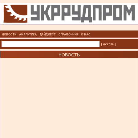
НОВОСТИ
АНАЛИТИКА
ДАЙДЖЕСТ
СПРАВОЧНИК
О НАС
| искать |
НОВОСТЬ