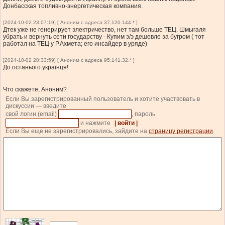
Донбасская топливно-энергетическая компания.
[2024-10-02 23:07:19] [ Аноним с адреса 37.120.144.* ]
Дтек уже не генерирует электричество, нет там больше ТЕЦ. Шмыгаля
убрать и вернуть сети государству - Купим э/э дешевле за бугром ( тот
работал на ТЕЦ у Р.Ахмета; его инсайдер в уряде)
[2024-10-02 20:33:59] [ Аноним с адреса 95.141.32.* ]
До останього українця!
Что скажете, Аноним?
Если Вы зарегистрированный пользователь и хотите участвовать в
дискуссии — введите
свой логин (email)
, пароль
и нажмите
| войти |
.
Если Вы еще не зарегистрировались, зайдите на
страницу регистрации
.