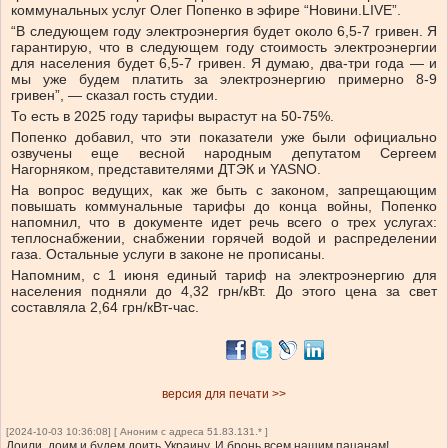
коммунальных услуг Олег Попенко в эфире “Новини.LIVE”.
“В следующем году электроэнергия будет около 6,5-7 гривен. Я
гарантирую, что в следующем году стоимость электроэнергии
для населения будет 6,5-7 гривен. Я думаю, два-три года — и
мы уже будем платить за электроэнергию примерно 8-9
гривен”, — сказал гость студии.
То есть в 2025 году тарифы вырастут на 50-75%.
Попенко добавил, что эти показатели уже были официально
озвучены еще весной народным депутатом Сергеем
Нагорняком, представителями ДТЭК и YASNO.
На вопрос ведущих, как же быть с законом, запрещающим
повышать коммунальные тарифы до конца войны, Попенко
напомнил, что в документе идет речь всего о трех услугах:
теплоснабжении, снабжении горячей водой и распределении
газа. Остальные услуги в законе не прописаны.
Напомним, с 1 июня единый тариф на электроэнергию для
населения подняли до 4,32 грн/кВт. До этого цена за свет
составляла 2,64 грн/кВт-час.
версия для печати >>
[2024-10-03 10:36:08] [ Аноним с адреса 51.83.131.* ]
Доили, доим и будем доить Украину. И бронь всем нашим пацанам!