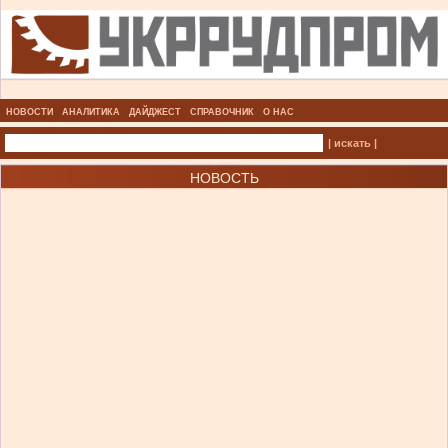
НОВОСТИ
АНАЛИТИКА
ДАЙДЖЕСТ
СПРАВОЧНИК
О НАС
| искать |
НОВОСТЬ