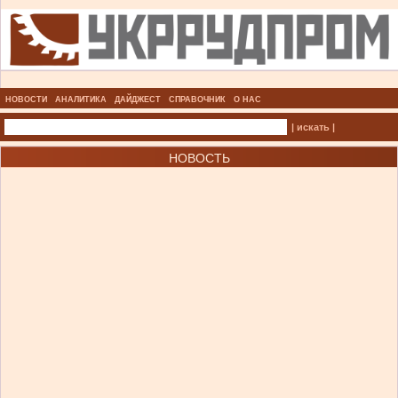
НОВОСТИ
АНАЛИТИКА
ДАЙДЖЕСТ
СПРАВОЧНИК
О НАС
| искать |
НОВОСТЬ