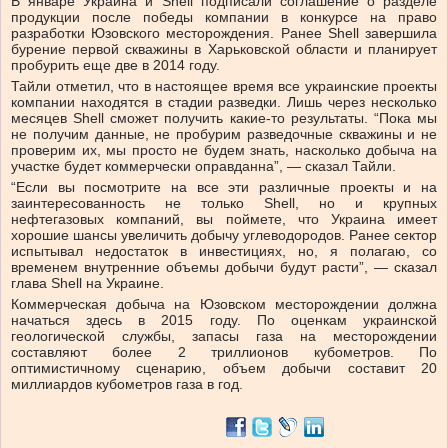
В январе Украина и Shell подписали соглашение о разделе
продукции после победы компании в конкурсе на право
разработки Юзовского месторождения. Ранее Shell завершила
бурение первой скважины в Харьковской области и планирует
пробурить еще две в 2014 году.
Тайли отметил, что в настоящее время все украинские проекты
компании находятся в стадии разведки. Лишь через несколько
месяцев Shell сможет получить какие-то результаты. “Пока мы
не получим данные, не пробурим разведочные скважины и не
проверим их, мы просто не будем знать, насколько добыча на
участке будет коммерчески оправданна”, — сказал Тайли.
“Если вы посмотрите на все эти различные проекты и на
заинтересованность не только Shell, но и крупных
нефтегазовых компаний, вы поймете, что Украина имеет
хорошие шансы увеличить добычу углеводородов. Ранее сектор
испытывал недостаток в инвестициях, но, я полагаю, со
временем внутренние объемы добычи будут расти”, — сказал
глава Shell на Украине.
Коммерческая добыча на Юзовском месторождении должна
начаться здесь в 2015 году. По оценкам украинской
геологической службы, запасы газа на месторождении
составляют более 2 триллионов кубометров. По
оптимистичному сценарию, объем добычи составит 20
миллиардов кубометров газа в год.