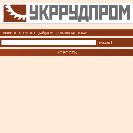
НОВОСТИ
АНАЛИТИКА
ДАЙДЖЕСТ
СПРАВОЧНИК
О НАС
| искать |
НОВОСТЬ