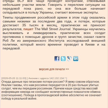
отряды ВСУ все чаще проводят контратаки, отвоевывая
небольшие участки земли. Говорить о переломе ситуации на
передовой пока рано, но она все больше начинает
складываться в пользу Украины, считают военные эксперты.
Темпы продвижения российской армии в этом году оказались
самыми низкими за последние два года, и потери, которые
достигают 35 тысяч в месяц, практически не приносят
результатов,
пишет
The Wall Street Journal. Украинцы научились
выслеживать и ликвидировать практически всех солдат
противника с помощью дронов и групп зачистки, сказал газете
Роб Ли из американского Института исследований внешней
политики, который много времени проводит в Киеве и на
передовой.
версия для печати >>
[2026-05-20 11:11:03] [ Аноним с адреса 142.132.134.* ]
Откуда данные про гиганские потери россия? Я вижу совсем обратное.
Реалии таковы, что нам россияне передается в 20 раз больше убитых
солдат, чем иы передаем россиянам. Причем наши средства массовй
информации никогда не сообщают количественные показатели обмена
(соотношение). Победа в пропогандиской войне абсолютно не означает
победу в реальной войне.