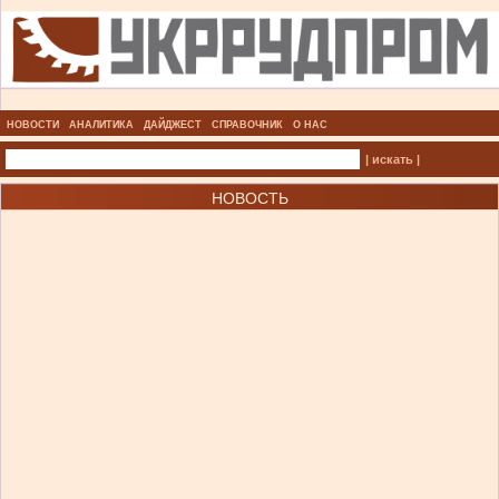
НОВОСТИ
АНАЛИТИКА
ДАЙДЖЕСТ
СПРАВОЧНИК
О НАС
| искать |
НОВОСТЬ