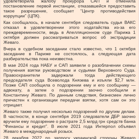
удовлетворила жалобу прокурора САП и отменила
постановление первой инстанции, отказавшейся предоставить
такое разрешение, сообщает “Центр противодействия
коррупции” (ЦПК).
Как сообщалось, в начале сентября следователь судья ВАКС
отказал в удовлетворении этого ходатайства из-за его
преждевременности, ведь в Апелляционном суде Парижа 1
октября должен рассматриваться вопрос об экстрадиции
Жеваго.
Вчера в судебном заседании стало известно, что 1 октября
заседание в Париже не состоялось, а следующая дата
разбирательства пока неизвестна.
В мае 2024 года НАБУ и САП заявили о разоблачении схемы
получения взятки руководством и судьями Верховного Суда.
Правоохранители задержали тогда действующего
председателя суда Всеволода Князева и изъяли $2,7 млн.
Позже САП сообщила о подозрении ему и его сообщнику —
адвокату, а затем о подозрении заочно сообщили и
Константину Жеваго. По данным следствия, бизнесмен лично
причастен к организации передачи взятки, хотя сам он это
отрицает.
Жеваго также получил несколько подозрений по другим делам.
В частности, в конце сентября 2019 следователи ДБР заочно
вручили ему подозрение о растрате 2,5 млрд грн средств банка
“Финансы и кредит”. В июле 2021 года Интерпол объявил
Жеваго в международный розыск.
28 декабря 2022 по запросу украинской стороны Жеваго