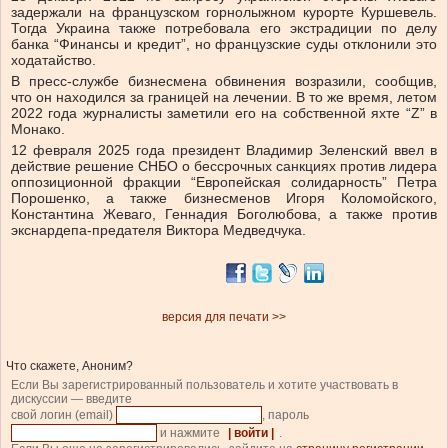
задержали на французском горнолыжном курорте Куршевель.
Тогда Украина также потребовала его экстрадиции по делу
банка “Финансы и кредит”, но французские суды отклонили это
ходатайство.
В пресс-службе бизнесмена обвинения возразили, сообщив,
что он находился за границей на лечении. В то же время, летом
2022 года журналисты заметили его на собственной яхте “Z” в
Монако.
12 февраля 2025 года президент Владимир Зеленский ввел в
действие решение СНБО о бессрочных санкциях против лидера
оппозиционной фракции “Европейская солидарность” Петра
Порошенко, а также бизнесменов Игоря Коломойского,
Константина Жеваго, Геннадия Боголюбова, а также против
экснардепа-предателя Виктора Медведчука.
версия для печати >>
Что скажете, Аноним?
Если Вы зарегистрированный пользователь и хотите участвовать в
дискуссии — введите
свой логин (email)
, пароль
и нажмите
| войти |
.