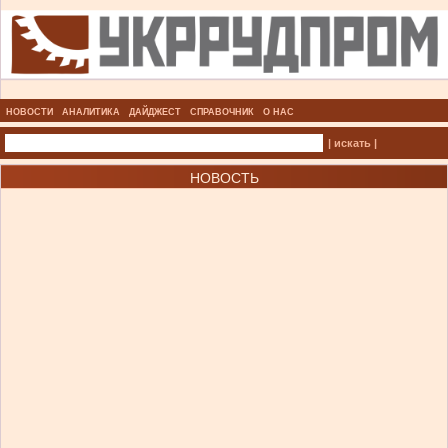
НОВОСТИ
АНАЛИТИКА
ДАЙДЖЕСТ
СПРАВОЧНИК
О НАС
| искать |
НОВОСТЬ