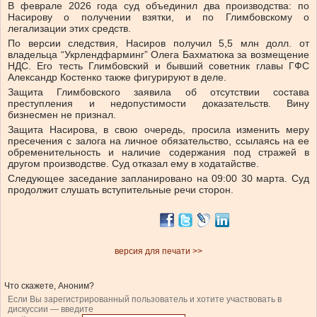
В феврале 2026 года суд объединил два производства: по
Насирову о получении взятки, и по Глимбовскому о
легализации этих средств.
По версии следствия, Насиров получил 5,5 млн долл. от
владельца “Укрлендфарминг” Олега Бахматюка за возмещение
НДС. Его тесть Глимбовский и бывший советник главы ГФС
Александр Костенко также фигурируют в деле.
Защита Глимбовского заявила об отсутствии состава
преступления и недопустимости доказательств. Вину
бизнесмен не признал.
Защита Насирова, в свою очередь, просила изменить меру
пресечения с залога на личное обязательство, ссылаясь на ее
обременительность и наличие содержания под стражей в
другом производстве. Суд отказал ему в ходатайстве.
Следующее заседание запланировано на 09:00 30 марта. Суд
продолжит слушать вступительные речи сторон.
версия для печати >>
Что скажете, Аноним?
Если Вы зарегистрированный пользователь и хотите участвовать в
дискуссии — введите