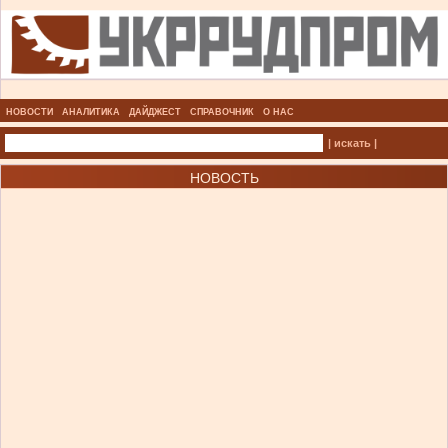
НОВОСТИ
АНАЛИТИКА
ДАЙДЖЕСТ
СПРАВОЧНИК
О НАС
| искать |
НОВОСТЬ