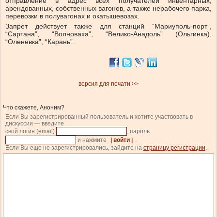
отправление в адрес всех получателей инвентарных,
арендованных, собственных вагонов, а также нерабочего парка,
перевозки в полувагонах и окатышевозах.
Запрет действует также для станций “Мариуполь-порт”,
“Сартана”, “Волноваха”, “Велико-Анадоль” (Ольгинка),
“Оленевка”, “Карань”.
версия для печати >>
Что скажете, Аноним?
Если Вы зарегистрированный пользователь и хотите участвовать в
дискуссии — введите
свой логин (email)
, пароль
и нажмите
| войти |
.
Если Вы еще не зарегистрировались, зайдите на
страницу регистрации
.