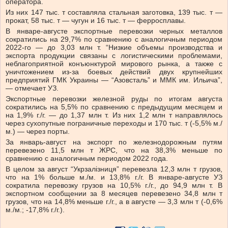
оператора.
Из них 147 тыс. т составляла стальная заготовка, 139 тыс. т —
прокат, 58 тыс. т — чугун и 16 тыс. т — ферросплавы.
В январе-августе экспортные перевозки черных металлов
сократились на 29,7% по сравнению с аналогичным периодом
2022-го — до 3,03 млн т. “Низкие объемы производства и
экспорта продукции связаны с логистическими проблемами,
неблагоприятной конъюнктурой мирового рынка, а также с
уничтожением из-за боевых действий двух крупнейших
предприятий ГМК Украины — “Азовсталь” и ММК им. Ильича”,
— отмечает УЗ.
Экспортные перевозки железной руды по итогам августа
сократились на 5,5% по сравнению с предыдущим месяцем и
на 1,9% г./г. — до 1,37 млн ​​т. Из них 1,2 млн т направлялось
через сухопутные пограничные переходы и 170 тыс. т (-5,5% м./
м.) — через порты.
За январь-август на экспорт по железнодорожным путям
перевезено 11,5 млн т ЖРС, что на 38,3% меньше по
сравнению с аналогичным периодом 2022 года.
В целом за август “Укрзалізниця” перевезла 12,3 млн т грузов,
что на 1% больше м./м. и 13,8% г./г. В январе-августе УЗ
сократила перевозку грузов на 10,5% г./г., до 94,9 млн т. В
экспортном сообщении за 8 месяцев перевезено 34,8 млн т
грузов, что на 14,8% меньше г./г., а в августе — 3,3 млн т (-0,6%
м./м.; -17,8% г./г.).