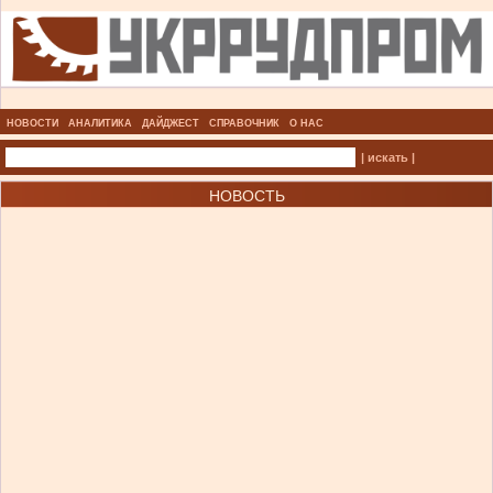
НОВОСТИ
АНАЛИТИКА
ДАЙДЖЕСТ
СПРАВОЧНИК
О НАС
| искать |
НОВОСТЬ