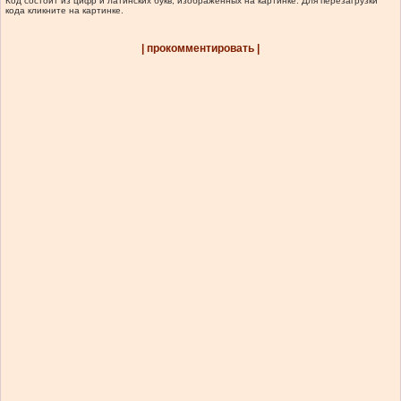
Код состоит из цифр и латинских букв, изображенных на картинке. Для перезагрузки
кода кликните на картинке.
| прокомментировать |