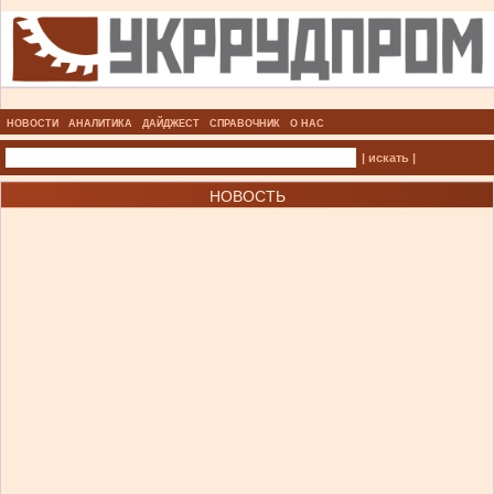
НОВОСТИ
АНАЛИТИКА
ДАЙДЖЕСТ
СПРАВОЧНИК
О НАС
| искать |
НОВОСТЬ