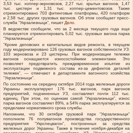
3,53 тыс. хоппер-зерновозов, 2,27 тыс. крытых вагонов, 1,47
тыс. цистерн и 1,31 тыс. хоппер-цементовозов. Также
отремонтировано 703 фитинговые платформы, 420 платформ
и 2,58 тыс. других грузовых вагонов. Об этом сообщает пресс-
служба “Укрзализныци”, пишет
Дело
.
В ведомстве сообщили, что за 2 месяца текущего года еще
планируется отремонтировать 5,02 тыс. грузовых вагона парка
“Укрзализныци”.
“Кроме деповских и капитальных видов ремонта, в текущем
году модернизировано 126 грузовых вагонов собственности УЗ:
103 зерновоза и 23 цистерны. При модернизации тележки
вагонов оснащаются износостойкими элементами. Это
позволяет предотвратить преждевременное изъятие из
эксплуатации подвижного состава из-за дефектов деталей
тележек”, — отмечают в департаменте вагонного хозяйства
“Укрзализныци”.
По состоянию на середину октября 2014 года железные дороги
Украины эксплуатируют 176 тыс. вагонов, парк вагонов
предприятий, подчиненных УЗ, составляет почти 112 тыс.
единиц. При этом, по оценкам самой “Укрзализныци”, износ
парка вагонов составляет 89%, а 54% парка эксплуатируется за
пределами нормативного срока службы.
Напомним, что 30 октября грузовой парк “Укрзализныци”
пополнили 76 полувагонов производства государственного
предприятия “Укрспецвагон”, построенных за средства
железных дорог Украины. Также в течение ноября-декабря на