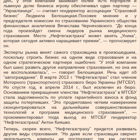
ДМС у этой компании занимает более 90 % портфеля и
львиную долю бизнеса игроку обеспечивал один парт­нер —
“Укрзалізниця”, — считает гендиректор ассоциации “Страховой
бизнес” Людмила Белошицкая.Похожее мнение и у
председателя комиссии по страхованию Украинского общества
финансовых аналитиков Вячеслава Черняховского. “До конца
года произойдет смена лидеров рынка медицинского
страхования. Место „Нефтегазстраха“ может занять „Уника“,
которая сегодня активно наращивает премии”, — прогнозирует
он.
Эксперты рынка винят самого страховщика в произошедшем,
поскольку строить бизнес на одном виде страхования и на
одном стратегическом партнере ошибочно. “У этой компании
был шанс развить другое направление страхования, но она им
не воспользовалась”, — говорит Белошицкая. Речь идет об
“автогражданке”. В марте 2013 г. “Нефтегазстрах” стал членом
Моторного (транспортного) страхового бюро Украины (МТСБУ).
Но спустя год, в апреле 2014 г., был исключен из бюро.
Основанием прекращения членства “Нефтегазстраха” в МТСБУ
стала задолженность по уплате гарантийного взноса в фонд
защиты потерпевших. “Это продиктовано четким намерением
сконцентрироваться на дальнейшем совершенствовании
технологий и программ медицинского страхования”, —
прокомментировал тогда выход из МТСБУ гендиректор
“Нефтегазстраха” Антон Кияшко.
Теперь, скорее всего, “Нефтегазстраху” придется развивать
другие виды страхования. “Но даже если страховщик свернет
деятельность, клиенты не пострадают, так как система