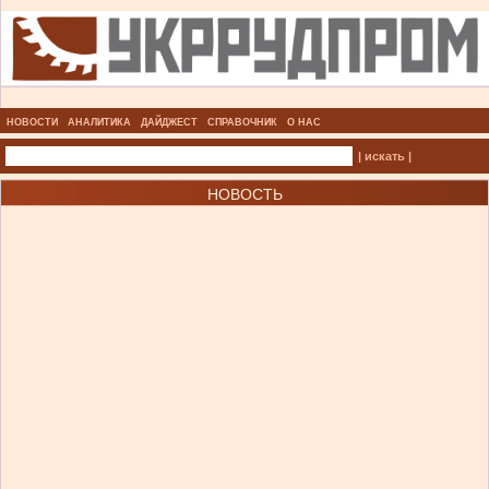
НОВОСТИ
АНАЛИТИКА
ДАЙДЖЕСТ
СПРАВОЧНИК
О НАС
| искать |
НОВОСТЬ