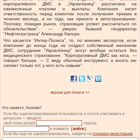
корпоративного ДМС в „Укрзалізниці“ рассчитана на
ежемесячные платежи и выплаты. Компания несет
ответственность перед клиентом после получения премии в
течение месяца, а не года, как принято в автостраховании.
Поэтому, покидая рынок, страховщик успеет рассчитаться по
обязательствам”, — уверен бывший гендиректор
“Нефтегазстраха” Александр Капшук.
Что касается “Интер-Полиса”, то, по мнению экспертов, если
компания до конца года не создаст собственный механизм
ДМС, сотрудники “Укрзалізниці” могут вообще остаться без
медицинского страхования. “Корпоративный ДМС как коса, —
говорит Капшук. — С виду обычный инструмент, а косить ею
сможет только тот, у кого есть навыки”.
версия для печати >>
Что скажете, Аноним?
Если Вы зарегистрированный пользователь и хотите участвовать в
дискуссии — введите
свой логин (email)
, пароль
и нажмите
| войти |
.
Если Вы еще не зарегистрировались, зайдите на
страницу регистрации
.