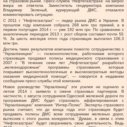
на страховом рынке. Пресс-служба “Нефтегазстраха” на запрос
вчера не ответила. Заместитель гендиректора компании
Владимир Зеленый, курирующий ДМС, отказался
комментировать ситуацию.
С 2011 г. “Нефтегазстрах” — лидер рынка ДМС в Украине. В
прошлом году компания собрала 268 млн грн премий, а в
первом полугодии 2014 г. — уже 192 млн грн. По сравнению с
аналогичным периодом 2013 г. рост сборов составил почти 55
%. За шесть месяцев этого года страховщик выплатил 106,3
млн грн.
Достичь таких результатов компании помогло сотрудничество с
“Укрзалізницею” — госмонополистом, работникам которого
страховщик продавал полисы медицинского страхования с
2007 г. “В течение семи лет „Нефтегазстрах“ разработал
„железнодорожные“ программы страхования, которые
покрывают высокотехнологичные и высокозатратные методы
оказания медицинской помощи”, — говорится в недавнем
сообщении пресс-службы этой компании.
Новое руководство “Укрзалізниці” эти усилия не оценило и
летом 2014 г. заявило о смене страховых партнеров. В
частности, с августа сотрудников Одесской железной дороги по
программам ДМС будет страховать аффилированная с
“Укрзалізницею” компания “Интер-Полис”. Эксперты страхового
рынка считают, что до конца года этот страховщик будет
продавать полисы ДМС всем сотрудникам железных дорог,
вытеснив с этого рынка конкурентов. “Думаю, в связи с этим
“Нефтегазстрах” будет сворачивать свою деятельность. Ведь