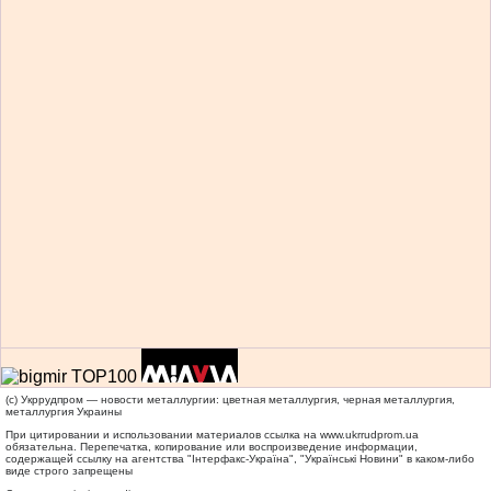
(c) Укррудпром — новости металлургии: цветная металлургия, черная металлургия,
металлургия Украины
При цитировании и использовании материалов ссылка на
www.ukrrudprom.ua
обязательна. Перепечатка, копирование или воспроизведение информации,
содержащей ссылку на агентства "Iнтерфакс-Україна", "Українськi Новини" в каком-либо
виде строго запрещены