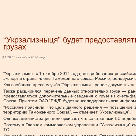
“Укрзализныця” будет предоставл
грузах
[14:29 30 сентября 2014 года ]
“Укрзализныця” с 1 октября 2014 года, по требованию российск
экспорт в страны-члены Таможенного союза: Россию, Белоруссию
Как сообщила пресс-служба “Укрзализныци”, ранее документы пе
Также расширился перечень данных относительно груза — ране
предоставляться дополнительные сведения о грузе из счета-ф
Союза. При этом ОАО “РЖД” будет консолидировать всю информ
“Россияне пояснили, что цель данного решения — повышение 
территорию Таможенного Союза”, — отмечает “Укрзализныця”.
Однако администрация подчеркивает, что со странами ЕС подо
Поэтому в Главном коммерческом управлении “Укрзализныци” сч
ТС.