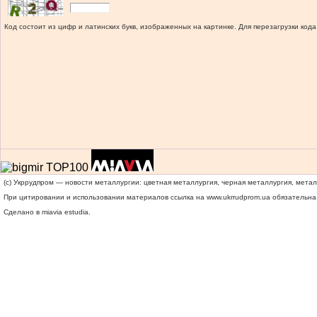
Код состоит из цифр и латинских букв, изображенных на картинке. Для перезагрузки кода
(c) Укррудпром — новости металлургии: цветная металлургия, черная металлургия, мета
При цитировании и использовании материалов ссылка на
www.ukrrudprom.ua
обязательна.
Сделано в miavia estudia.