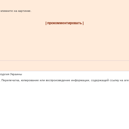
 кликните на картинке.
| прокомментировать |
ллургия Украины
 Перепечатка, копирование или воспроизведение информации, содержащей ссылку на агентс