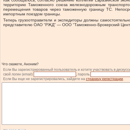
Как сообщалось, согласно решению коллегии Евразийской эко
территорию Таможенного союза железнодорожным транспорто
перемещения товаров через таможенную границу ТС. Непоср
импортным поездом границы.
Теперь грузоотправители и экспедиторы должны самостоятель
представителю ОАО “РЖД” — ООО “Таможенно-Брокерский Цент
Что скажете, Аноним?
Если Вы зарегистрированный пользователь и хотите участвовать в дискусс
свой логин (email)
, пароль
Если Вы еще не зарегистрировались, зайдите на
страницу регистрации
.