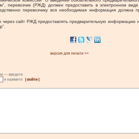
номической комиссии “О введении обязательного предварительно
м”, перевозчик (РЖД) должен предоставить в электронном вид
едственно перевозчику вся необходимая информация должна пр
но через сайт РЖД предоставлять предварительную информацию
р”.
версия для печати >>
ии — введите
и нажмите
| войти |
.