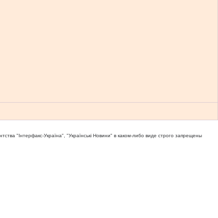
тва "Iнтерфакс-Україна", "Українськi Новини" в каком-либо виде строго запрещены