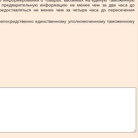
го информирования о товарах, ввозимых на единую таможенную
е предварительную информацию не менее чем за два часа до
едоставляться не менее чем за четыре часа до пересечения
 непосредственно единственному уполномоченному таможенному