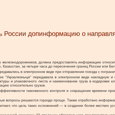
ять России допинформацию о направ
их железнодорожников, должна предоставлять информацию относит
, Казахстан, за четыре часа до пересечения границ России или Бе
редавались в электронном виде при отправлении поезда с пограни
е “Укрзализныця” передавала в электронном виде накладную и 
актуры и упаковочного листа и наименование груза в кодировке 
ацию относительно грузов.
эффективности таможенного контроля и сокращение времени пров
бные вопросы решаются гораздо проще. Также отработано информ
итают, что цель таких осложнений — в создании более жестких у