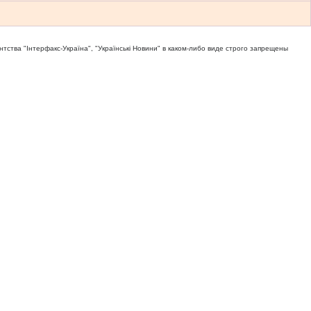
тва "Iнтерфакс-Україна", "Українськi Новини" в каком-либо виде строго запрещены