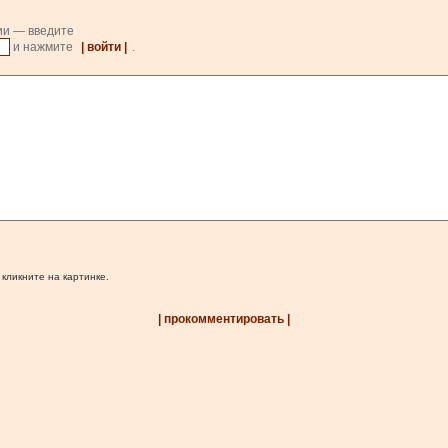
ии — введите
и нажмите
| войти |
.
 кликните на картинке.
| прокомментировать |