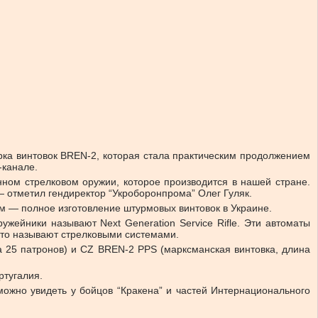
ка винтовок BREN-2, которая стала практическим продолжением
-канале.
ном стрелковом оружии, которое производится в нашей стране.
 отметил гендиректор “Укроборонпрома” Олег Гуляк.
ем — полное изготовление штурмовых винтовок в Украине.
ужейники называют Next Generation Service Rifle. Эти автоматы
сто называют стрелковыми системами.
а 25 патронов) и CZ BREN-2 PPS (марксманская винтовка, длина
ртугалия.
ожно увидеть у бойцов “Кракена” и частей Интернационального