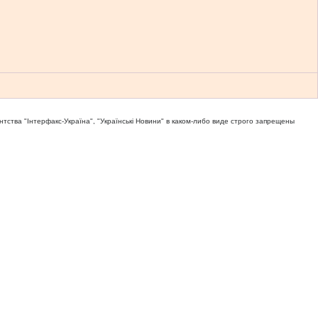
тва "Iнтерфакс-Україна", "Українськi Новини" в каком-либо виде строго запрещены