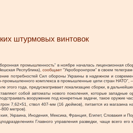
ских штурмовых винтовок
оборонная промышленность” в ноябре началась лицензионная сбор
(Чешская Республика),
сообщает
“Укроборонпром” в своем телеграм
ение потребностей Сил обороны Украины в надежном и современ
но-промышленного комплекса в промышленные цепи стран НАТО”, —
юле этого года, предусматривает локализацию сборки, в дальнейш
ставляют собой автоматы нового поколения, которые западные ор
подстраивать вооружение под конкретные задачи, такое оружие ча
трон 7,62×51, ствол 407-мм (16 дюймов), питается из магазина н
-800 метров).
я, Украина, Инодения, Мексика, Франция, Египет, Словакия и По
подразделениях Главного управления разведки, чаще всего его м