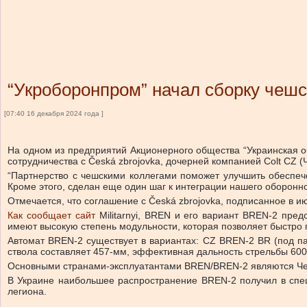
“Укроборонпром” начал сборку чеш
[07:40 16 декабря 2024 года ]
На одном из предприятий Акционерного общества “Украинская 
сотрудничества с Česká zbrojovka, дочерней компанией Colt CZ 
“Партнерство с чешскими коллегами поможет улучшить обеспеч
Кроме этого, сделан еще один шаг к интеграции нашего оборон
Отмечается, что соглашение с Česká zbrojovka, подписанное в и
Как сообщает сайт
Militarnyi, BREN и его вариант BREN-2 пред
имеют высокую степень модульности, которая позволяет быстро 
Автомат BREN-2 существует в вариантах: CZ BREN-2 BR (под па
ствола составляет 457-мм, эффективная дальность стрельбы 600
Основными странами-эксплуатантами BREN/BREN-2 являются Чехи
В Украине наибольшее распространение BREN-2 получил в спец
легиона.