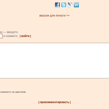
версия для печати >>
ии — введите
и нажмите
| войти |
.
 кликните на картинке.
| прокомментировать |