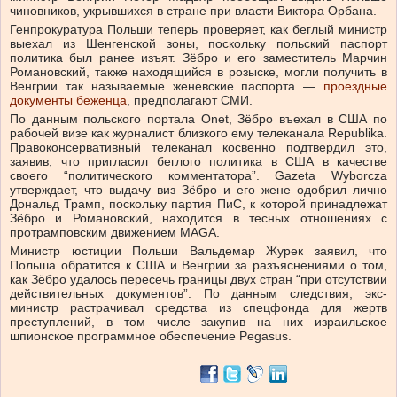
чиновников, укрывшихся в стране при власти Виктора Орбана.
Генпрокуратура Польши теперь проверяет, как беглый министр
выехал из Шенгенской зоны, поскольку польский паспорт
политика был ранее изъят. Зёбро и его заместитель Марчин
Романовский, также находящийся в розыске, могли получить в
Венгрии так называемые женевские паспорта —
проездные
документы беженца
, предполагают СМИ.
По данным польского портала Onet, Зёбро въехал в США по
рабочей визе как журналист близкого ему телеканала Republika.
Правоконсервативный телеканал косвенно подтвердил это,
заявив, что пригласил беглого политика в США в качестве
своего “политического комментатора”. Gazeta Wyborcza
утверждает, что выдачу виз Зёбро и его жене одобрил лично
Дональд Трамп, поскольку партия ПиС, к которой принадлежат
Зёбро и Романовский, находится в тесных отношениях с
протрамповским движением MAGA.
Министр юстиции Польши Вальдемар Журек заявил, что
Польша обратится к США и Венгрии за разъяснениями о том,
как Зёбро удалось пересечь границы двух стран “при отсутствии
действительных документов”. По данным следствия, экс-
министр растрачивал средства из спецфонда для жертв
преступлений, в том числе закупив на них израильское
шпионское программное обеспечение Pegasus.