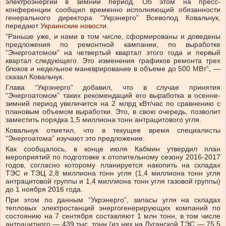
электроэнергии в зимний период. Об этом на пресс-
конференции сообщил временно исполняющий обязанности
генерального директора “Укрэнерго” Всеволод Ковальчук,
передают
Украинские новости
.
“Раньше уже, и нами в том числе, сформированы и доведены
предложения по ремонтной кампании, по выработке
“Энергоатомом” на четвертый квартал этого года и первый
квартал следующего. Это изменения графиков ремонта трех
блоков и недельное маневрирование в объеме до 500 МВт”, —
сказал Ковальчук.
Глава “Укрэнерго” добавил, что в случае принятия
“Энергоатомом” таких рекомендаций его выработка в осенне-
зимний период увеличится на 2 млрд кВт/час по сравнению с
плановым объемом выработки. Это, в свою очередь, позволит
заместить порядка 1,5 миллиона тонн антрацитового угля.
Ковальчук отметил, что в текущее время специалисты
“Энергоатома” изучают это предложение.
Как сообщалось, в конце июля Кабмин утвердил план
мероприятий по подготовке к отопительному сезону 2016-2017
годов, согласно которому планируется накопить на складах
ТЭС и ТЭЦ 2,8 миллиона тонн угля (1,4 миллиона тонн угля
антрацитовой группы и 1,4 миллиона тонн угля газовой группы)
до 1 ноября 2016 года.
При этом по данным “Укрэнерго”, запасы угля на складах
тепловых электростанций энергогенерирующих компаний по
состоянию на 7 сентября составляют 1 млн тонн, в том числе
антрацитного — 439 тыс. тонн (из них на Луганской ТЭС — 75,5