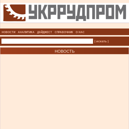
НОВОСТИ
АНАЛИТИКА
ДАЙДЖЕСТ
СПРАВОЧНИК
О НАС
| искать |
НОВОСТЬ