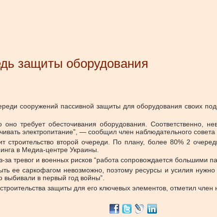
редь защиты оборудования
ереди сооружений пассивной защиты для оборудования своих под
то оно требует обесточивания оборудования. Соответственно, н
ечивать электропитание”, — сообщил
член наблюдательного совета
т строительство второй очереди. По плану, более 80% 2 очере
финга в Медиа-центре Украины.
з-за тревог и военных рисков “работа сопровождается большими па
рыть ее саркофагом невозможно, поэтому ресурсы и усилия нужно 
о выбивали в первый год войны”.
строительства защиты для его ключевых элементов, отметил член 