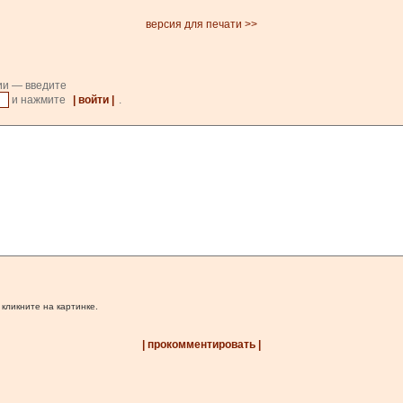
версия для печати >>
ии — введите
и нажмите
| войти |
.
 кликните на картинке.
| прокомментировать |