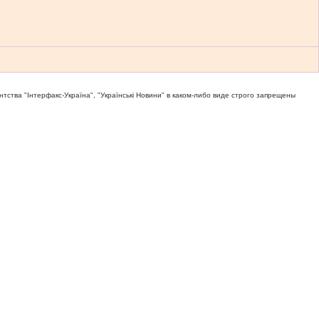
тва "Iнтерфакс-Україна", "Українськi Новини" в каком-либо виде строго запрещены