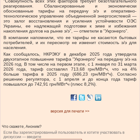
“Совокупность всех этих факторов требует безотлагательного
реагирования. Сбалансированные и экономически
обоснованные тарифы на передачу э/э и оперативно-
технологическое управление объединенной энергосистемой —
это залог восстановления и усиления устойчивости ОЭС
Украины, ее надлежащей подготовки к зиме и избежания
накопления долгов на рынке э/э”, — отметили в “Укрэнерго”.
В компании напомнили, что ее тарифы не касаются бытовых
потребителей, и их пересмотр не изменит стоимость э/э для
населения.
Как сообщалось, НКРЭКУ в декабре 2025 года утвердила
двухэтапное повышение тарифа “Укрэнерго” на передачу э/э на
2026 год. В том числе на первом этапе, с 1 января по 31 марта
2026 года, тариф составлял 713,68 грн/МВт*ч, что на 4%
больше тарифа в 2025 году (686,23 грн/МВт*ч). Согласно
решению регулятора, с 1 апреля и до конца года тариф
повышался до 742,91 грн/МВт*ч (плюс 8,2%).
версия для печати >>
Что скажете, Аноним?
Если Вы зарегистрированный пользователь и хотите участвовать в
дискуссии — введите