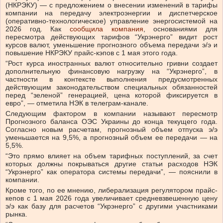
(НКРЭКУ) — с предложением о внесении изменений в тарифы
компании на передачу электроэнергии и диспетчерское
(оперативно-технологическое) управление энергосистемой на
2026 год. Как
сообщила компания
, основаниями для
пересмотра действующих тарифов “Укрэнерго” видит рост
курсов валют, уменьшение прогнозного объема передачи э/э и
повышение НКРЭКУ прайс-кэпов с 1 мая этого года.
“Рост курса иностранных валют относительно гривни создает
дополнительную финансовую нагрузку на “Укрэнерго”, в
частности в контексте выполнения предусмотренных
действующим законодательством специальных обязанностей
перед “зеленой” генерацией, цена которой фиксируется в
евро”, — отметила НЭК в телеграм-канале.
Следующим фактором в компании называют пересмотр
Прогнозного баланса ОЭС Украины до конца текущего года.
Согласно новым расчетам, прогнозный объем отпуска э/э
уменьшается на 9,5%, а прогнозный объем ее передачи — на
5,5%.
“Это прямо влияет на объем тарифных поступлений, за счет
которых должны покрываться другие статьи расходов НЭК
“Укрэнерго” как оператора системы передачи”, — пояснили в
компании.
Кроме того, по ее мнению, либерализация регулятором прайс-
кепов с 1 мая 2026 года увеличивает средневзвешенную цену
э/э как базу для расчетов “Укрэнерго” с другими участниками
рынка.