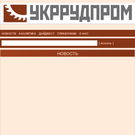
НОВОСТИ
АНАЛИТИКА
ДАЙДЖЕСТ
СПРАВОЧНИК
О НАС
| искать |
НОВОСТЬ