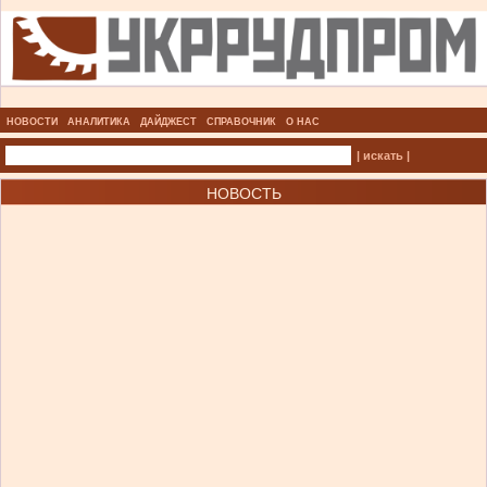
НОВОСТИ
АНАЛИТИКА
ДАЙДЖЕСТ
СПРАВОЧНИК
О НАС
| искать |
НОВОСТЬ