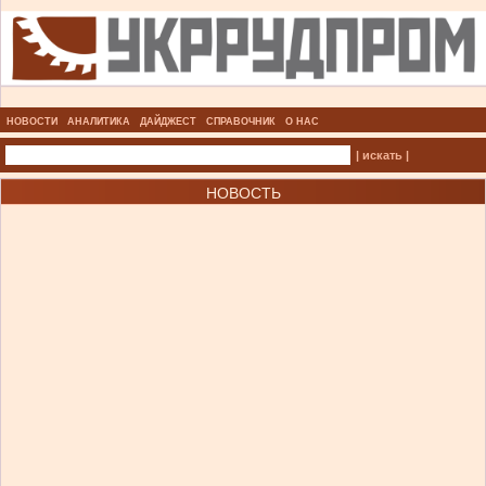
НОВОСТИ
АНАЛИТИКА
ДАЙДЖЕСТ
СПРАВОЧНИК
О НАС
| искать |
НОВОСТЬ