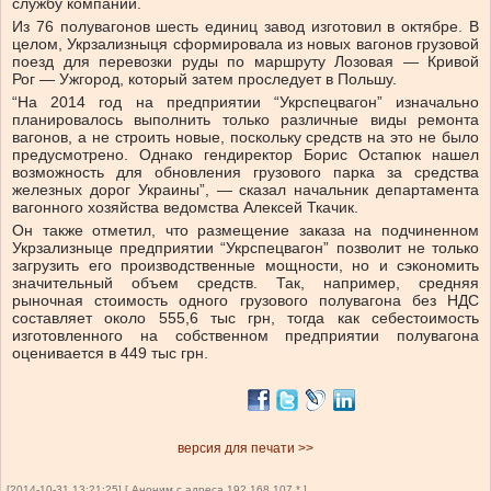
службу компании.
Из 76 полувагонов шесть единиц завод изготовил в октябре. В
целом, Укрзализныця сформировала из новых вагонов грузовой
поезд для перевозки руды по маршруту Лозовая — Кривой
Рог — Ужгород, который затем проследует в Польшу.
“На 2014 год на предприятии “Укрспецвагон” изначально
планировалось выполнить только различные виды ремонта
вагонов, а не строить новые, поскольку средств на это не было
предусмотрено. Однако гендиректор Борис Остапюк нашел
возможность для обновления грузового парка за средства
железных дорог Украины”, — сказал начальник департамента
вагонного хозяйства ведомства Алексей Ткачик.
Он также отметил, что размещение заказа на подчиненном
Укрзализныце предприятии “Укрспецвагон” позволит не только
загрузить его производственные мощности, но и сэкономить
значительный объем средств. Так, например, средняя
рыночная стоимость одного грузового полувагона без НДС
составляет около 555,6 тыс грн, тогда как себестоимость
изготовленного на собственном предприятии полувагона
оценивается в 449 тыс грн.
версия для печати >>
[2014-10-31 13:21:25] [ Аноним с адреса 192.168.107.* ]