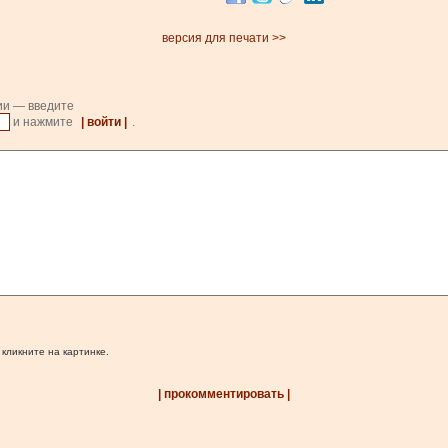
версия для печати >>
ии — введите
и нажмите
| войти |
.
 кликните на картинке.
| прокомментировать |