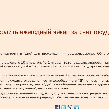
ходить ежегодный чекап за счет госу
ную карточку в “Дие” для прохождения профмедосмотра. Об эт
те заложено 10 млрд грн. ”С 1 января 2026 года запланирован з
аболевания, диабет и психические расстройства. Государство опл
сообщение о возможности пройти чекап. Пользователь сможет выбр
ет приходить определенное пушсообщение в “Дії” о том, что в
карточку, которая создана в “Діе”, вы выбираете учреждение здра
альные исследования”, — сказал чиновник.
 здоровьем пациентам будет доступен электронный рецепт на 
т получить электронный рецепт, чтобы бесплатно получить лекарст