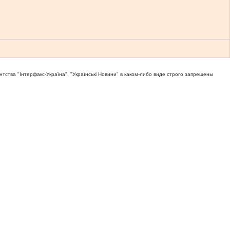
тва "Iнтерфакс-Україна", "Українськi Новини" в каком-либо виде строго запрещены