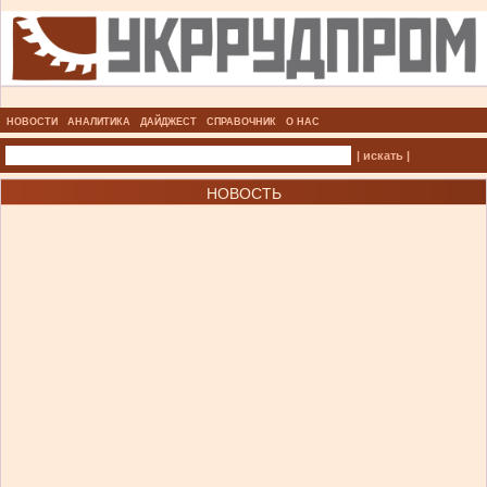
НОВОСТИ
АНАЛИТИКА
ДАЙДЖЕСТ
СПРАВОЧНИК
О НАС
| искать |
НОВОСТЬ