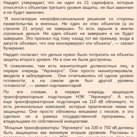
Нардеп утверждает, что ни один из 21 саркофага, которые
относятся к объектам третьего уровня защиты, не был закончен
и не будет закончен.
“Я констатирую непрофессиональное решение со стороны
правительства и военных. Ни один из этих объектов (а их
строили 21 штуку) не завершен. То есть зарыли в землю
огромные деньги. Ни один объект не завершен и не будет
завершен. Это признал год тому назад тот же премьер, когда в
августе объявил, что они консервируют эти объекты”, — сказал
Кучеренко.
Нардеп полагает, что деньги нужно было потратить на объекты
защиты второго уровня. Но и они не были достроены.
“К сожалению, там есть манипуляция должностных лиц, в
первую очередь “Укрэнерго”. Они просто манипулировали,
вводили в заблуждение... Они отчитывались об одном уровне
готовности, а на самом деле был другой уровень
готовности”, — заявил парламентарий.
По его словам, в первую очередь защищали
трансформаторные подстанции НЭК “Укрэнерго”. А есть
еще трансформаторные подстанции на 110 кВ облэнерго, то
есть региональных компаний, которые практически никак не
защищены. Они просто обложены мешками с песком, и это
сделано не в рамках государственной программы, а
владельцами по собственной инициативе.
“Мощные трансформаторы “Укрэнерго” на 330 и 750 кВ должны
быть защищены как минимум вторым уровнем. Рассказы о