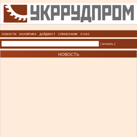
НОВОСТИ
АНАЛИТИКА
ДАЙДЖЕСТ
СПРАВОЧНИК
О НАС
| искать |
НОВОСТЬ