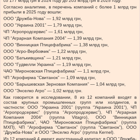
со 177 млрд грн в 2024 году до 203 млрд грн в 2025 году.
Согласно аналитике, в перечень компаний с
более 1 млрд грн
прибыли в 2025 году вошли:
ООО “Дружба-Нова” — 1,92 млрд грн,
ООО “Украина 2001” — 1,79 млрд грн,
ЧП “Агропродсервис” — 1,61 млрд грн,
ЧП “Аграрная Компания 2004” — 1,39 млрд грн,
ООО “Винницкая Птицефабрика” — 1,38 млрд грн,
ООО “Агро-Вербовчик” — 1,22 млрд грн,
ООО “Батькивщина” — 1,21 млрд грн,
ООО “Гудвелли Украина” — 1,19 млрд грн,
ЧАО “Мироновская Птицефабрика” — 1,1 млрд грн,
ЧП “Агрофирма “Свитанок” — 1,09 млрд грн,
ООО “Барышевская Зерновая Компания” — 1,04 млрд грн,
ООО “Энселко Агро” — 1,02 млрд грн.
Как говорится в исследовании, 8 из 12 компаний входят в
состав крупных промышленных групп или холдингов, в
частности: ООО “Украина 2001” (группа “Украина 2001”), ЧП
“Агропродсервис” (группа “Агропродсервис”), ЧП “Аграрная
Компания 2004” (группа Vitagro), ООО “Винницкая
Птицефабрика”, ЧАО “Мироновская Птицефабрика” (группа
МХП), ЧП “Агрофирма “Свитанок” (группа “Свитанок”), ООО
“Дружба-Нова” и ООО “Энселко Агро” (группа Kernel).
Из 12 компаний 4 имеют иностранный капитал: в ООО “Дружба-