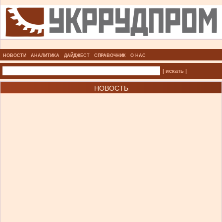
НОВОСТИ
АНАЛИТИКА
ДАЙДЖЕСТ
СПРАВОЧНИК
О НАС
| искать |
НОВОСТЬ