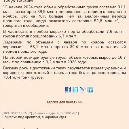
Тимур Ткаченко.
“С начала 2024 года объем обработанных грузов составил 91,1
млн т, из которых 89,9 млн т перевалено за период с января по
ноябрь. Это на 70% больше, чем за аналогичный период
прошлого года, когда показатель составлял 52,8 млн т”, —
говорится в сообщении.
В частности, в ноябре морские порты обработали 7,6 млн т
грузов против прошлогодних 6,7 млн т.
.
Лидерами по объемам с января по ноябрь остаются
зерновые — 56,1 млн т против 39,4 млн т за аналогичный
период прошлого года.
На второй позиции рудные грузы, объем которых вырос до 16,7
млн т по сравнению с 3,2 млн т в 2023 году.
Важную роль в достижении таких результатов играет украинский
коридор, через который с начала года были транспортированы
73,4 млн тонн грузов.
версия для печати >>
[2024-12-12 12:15:32] [ Аноним с адреса 217.182.73.* ]
Олигархи пид арештом, а караван идет