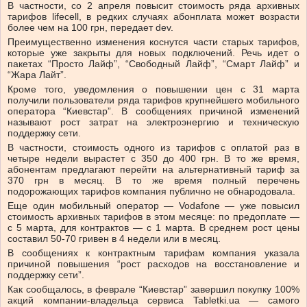
В частности, со 2 апреля повысит стоимость ряда архивных
тарифов lifecell, в редких случаях абонплата может возрасти
более чем на 100 грн, передает dev.
Преимущественно изменения коснутся части старых тарифов,
которые уже закрыты для новых подключений. Речь идет о
пакетах “Просто Лайф”, “Свободный Лайф”, “Смарт Лайф” и
“Жара Лайт”.
Кроме того, уведомления о повышении цен с 31 марта
получили пользователи ряда тарифов крупнейшего мобильного
оператора “Киевстар”. В сообщениях причиной изменений
называют рост затрат на электроэнергию и техническую
поддержку сети.
В частности, стоимость одного из тарифов с оплатой раз в
четыре недели вырастет с 350 до 400 грн. В то же время,
абонентам предлагают перейти на альтернативный тариф за
370 грн в месяц. В то же время полный перечень
подорожающих тарифов компания публично не обнародовала.
Еще один мобильный оператор — Vodafone — уже повысил
стоимость архивных тарифов в этом месяце: по предоплате —
с 5 марта, для контрактов — с 1 марта. В среднем рост цены
составил 50-70 гривен в 4 недели или в месяц.
В сообщениях к контрактным тарифам компания указала
причиной повышения “рост расходов на восстановление и
поддержку сети”.
Как сообщалось, в феврале “Киевстар” завершил покупку 100%
акций компании-владельца сервиса Tabletki.uа — самого