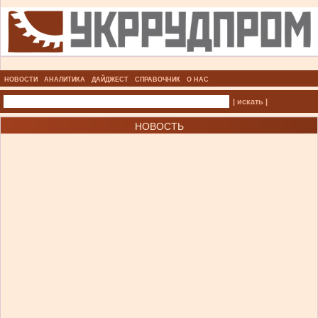
НОВОСТИ
АНАЛИТИКА
ДАЙДЖЕСТ
СПРАВОЧНИК
О НАС
| искать |
НОВОСТЬ