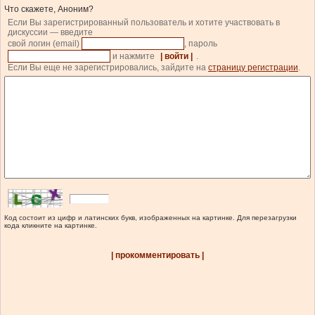
Что скажете, Аноним?
Если Вы зарегистрированный пользователь и хотите участвовать в
дискуссии — введите
свой логин (email)
, пароль
и нажмите
| войти |
.
Если Вы еще не зарегистрировались, зайдите на
страницу регистрации
.
Код состоит из цифр и латинских букв, изображенных на картинке. Для перезагрузки
кода кликните на картинке.
| прокомментировать |