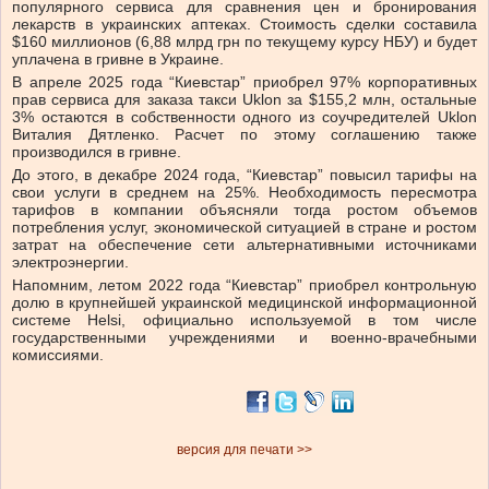
популярного сервиса для сравнения цен и бронирования
лекарств в украинских аптеках. Стоимость сделки составила
$160 миллионов (6,88 млрд грн по текущему курсу НБУ) и будет
уплачена в гривне в Украине.
В апреле 2025 года “Киевстар” приобрел 97% корпоративных
прав сервиса для заказа такси Uklon за $155,2 млн, остальные
3% остаются в собственности одного из соучредителей Uklon
Виталия Дятленко. Расчет по этому соглашению также
производился в гривне.
До этого, в декабре 2024 года, “Киевстар” повысил тарифы на
свои услуги в среднем на 25%. Необходимость пересмотра
тарифов в компании объясняли тогда ростом объемов
потребления услуг, экономической ситуацией в стране и ростом
затрат на обеспечение сети альтернативными источниками
электроэнергии.
Напомним, летом 2022 года “Киевстар” приобрел контрольную
долю в крупнейшей украинской медицинской информационной
системе Helsi, официально используемой в том числе
государственными учреждениями и военно-врачебными
комиссиями.
версия для печати >>