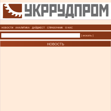
НОВОСТИ
АНАЛИТИКА
ДАЙДЖЕСТ
СПРАВОЧНИК
О НАС
| искать |
НОВОСТЬ