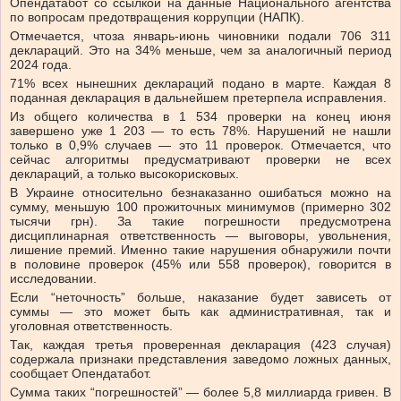
Опендатабот со ссылкой на данные
Национального агентства
по вопросам предотвращения коррупции (НАПК).
Отмечается, что
за январь-июнь чиновники подали 706 311
деклараций. Это на 34% меньше, чем за аналогичный период
2024 года.
71% всех нынешних деклараций подано в марте. Каждая 8
поданная декларация в дальнейшем претерпела исправления.
Из общего количества в 1 534 проверки на конец июня
завершено уже 1 203 — то есть 78%. Нарушений не нашли
только в 0,9% случаев — это 11 проверок. Отмечается, что
сейчас алгоритмы предусматривают проверки не всех
деклараций, а только высокорисковых.
В Украине относительно безнаказанно ошибаться можно на
сумму, меньшую 100 прожиточных минимумов (примерно 302
тысячи грн). За такие погрешности предусмотрена
дисциплинарная ответственность — выговоры, увольнения,
лишение премий. Именно такие нарушения обнаружили почти
в половине проверок (45% или 558 проверок), говорится в
исследовании.
Если “неточность” больше, наказание будет зависеть от
суммы — это может быть как административная, так и
уголовная ответственность.
Так, каждая третья проверенная декларация (423 случая)
содержала признаки представления заведомо ложных данных,
сообщает Опендатабот.
Сумма таких “погрешностей” — более 5,8 миллиарда гривен. В