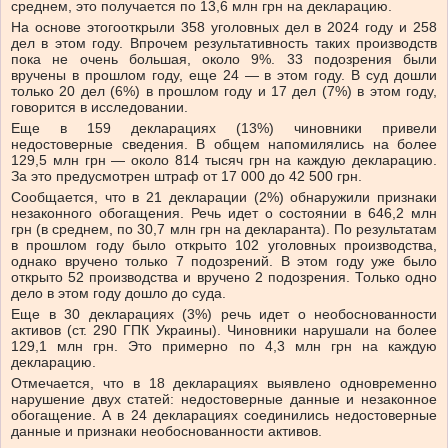
среднем, это получается по 13,6 млн грн на декларацию.
На основе этого
открыли 358 уголовных дел в 2024 году и 258
дел в этом году. Впрочем результативность таких производств
пока не очень большая, около 9%. 33 подозрения были
вручены в прошлом году, еще 24 — в этом году. В суд дошли
только 20 дел (6%) в прошлом году и 17 дел (7%) в этом году,
говорится в исследовании.
Еще в 159 декларациях (13%) чиновники привели
недостоверные сведения.
В общем напомилялись на более
129,5 млн грн — около 814 тысяч грн на каждую декларацию.
За это предусмотрен штраф от 17 000 до 42 500 грн.
Сообщается, что
в
21 декларации (2%) обнаружили признаки
незаконного обогащения. Речь идет о состоянии в 646,2 млн
грн (в среднем, по 30,7 млн грн на декларанта). По результатам
в прошлом году было открыто 102 уголовных производства,
однако вручено только 7 подозрений. В этом году уже было
открыто 52 производства и вручено 2 подозрения. Только одно
дело в этом году дошло до суда.
Еще в 30 декларациях (3%) речь идет о необоснованности
активов (ст. 290 ГПК Украины). Чиновники нарушали на более
129,1 млн грн. Это примерно по 4,3 млн грн на каждую
декларацию.
Отмечается, что
в 18 декларациях выявлено одновременно
нарушение двух статей: недостоверные данные
и незаконное
обогащение
.
А в 24 декларациях соединились недостоверные
данные
и признаки необоснованности активов.