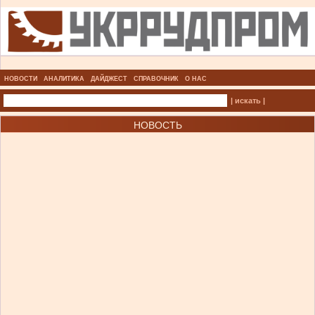
НОВОСТИ
АНАЛИТИКА
ДАЙДЖЕСТ
СПРАВОЧНИК
О НАС
| искать |
НОВОСТЬ