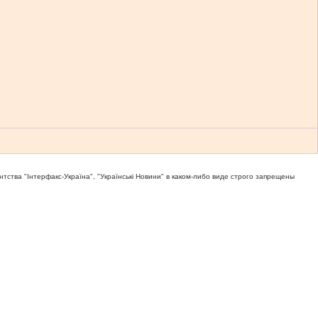
тва "Iнтерфакс-Україна", "Українськi Новини" в каком-либо виде строго запрещены