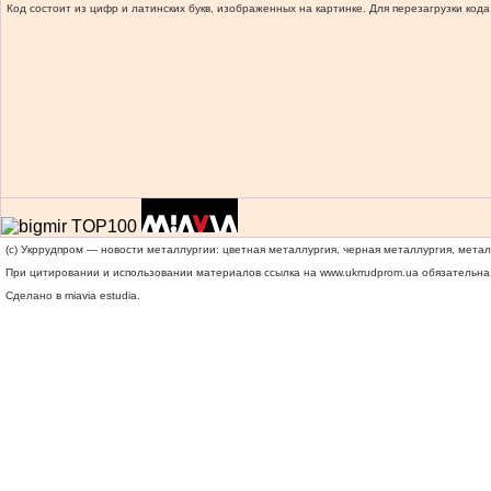
Код состоит из цифр и латинских букв, изображенных на картинке. Для перезагрузки кода
(c) Укррудпром — новости металлургии: цветная металлургия, черная металлургия, мета
При цитировании и использовании материалов ссылка на
www.ukrrudprom.ua
обязательна.
Сделано в miavia estudia.