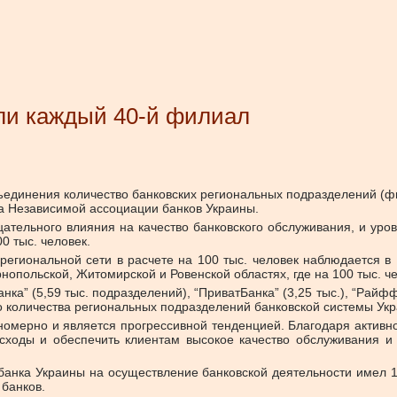
ыли каждый 40-й филиал
бъединения количество банковских региональных подразделений (ф
а Независимой ассоциации банков Украины.
ательного влияния на качество банковского обслуживания, и уров
0 тыс. человек.
гиональной сети в расчете на 100 тыс. человек наблюдается в 
опольской, Житомирской и Ровенской областях, где на 100 тыс. че
 (5,59 тыс. подразделений), “ПриватБанка” (3,25 тыс.), “Райффай
его количества региональных подразделений банковской системы Ук
номерно и является прогрессивной тенденцией. Благодаря актив
сходы и обеспечить клиентам высокое качество обслуживания и
банка Украины на осуществление банковской деятельности имел 1
 банков.