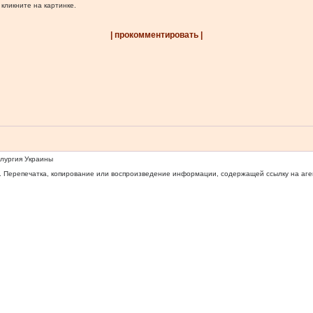
 кликните на картинке.
| прокомментировать |
ллургия Украины
 Перепечатка, копирование или воспроизведение информации, содержащей ссылку на агентс