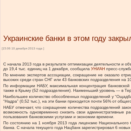
Украинские банки в этом году закр
[15:06 10 декабря 2013 года ]
С начала 2013 года в результате оптимизации деятельности и о
до 19,4 тыс. единиц на 1 декабря, сообщила
УНИАН
пресс-служб
По мнению экспертов ассоциации, сокращение не оказало отриц
высоких среди стран СНГ или 43 банковских подразделения на 10
По информации НАБУ, максимальная концентрация банковской ре
также в Крыму (52 подразделения). Наименьший уровень — в Терн
Наибольшее количество обособленных подразделений у “Ощадбанка”
“Надра” (0,52 тыс.), на эти банки приходится почти 56% от общ
НАБУ отмечает, что сокращение количества подразделений зако
возможность одновременно снизить свои административные ра
пользования банковскими услугами и экономии времени.
По состоянию на 1 ноября 2013 года лицензию Национального 
банка. С начала текущего года Нацбанк зарегистрировал 6 новых