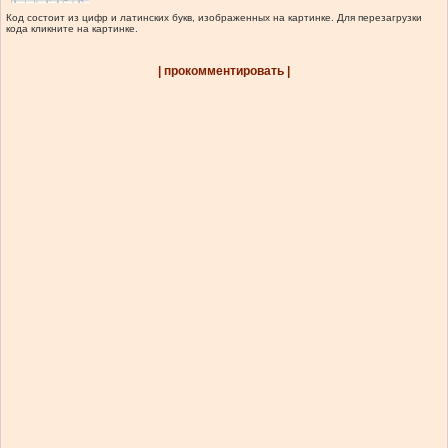
Код состоит из цифр и латинских букв, изображенных на картинке. Для перезагрузки
кода кликните на картинке.
| прокомментировать |