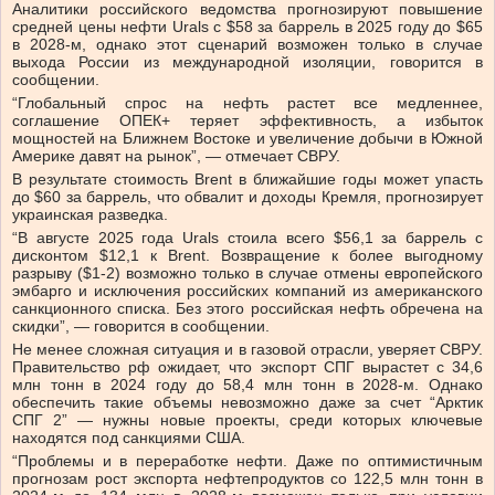
Аналитики российского ведомства прогнозируют повышение
средней цены нефти Urals с $58 за баррель в 2025 году до $65
в 2028-м, однако этот сценарий возможен только в случае
выхода России из международной изоляции, говорится в
сообщении.
“Глобальный спрос на нефть растет все медленнее,
соглашение ОПЕК+ теряет эффективность, а избыток
мощностей на Ближнем Востоке и увеличение добычи в Южной
Америке давят на рынок”, — отмечает СВРУ.
В результате стоимость Brent в ближайшие годы может упасть
до $60 за баррель, что обвалит и доходы Кремля, прогнозирует
украинская разведка.
“В августе 2025 года Urals стоила всего $56,1 за баррель с
дисконтом $12,1 к Brent. Возвращение к более выгодному
разрыву ($1-2) возможно только в случае отмены европейского
эмбарго и исключения российских компаний из американского
санкционного списка. Без этого российская нефть обречена на
скидки”, — говорится в сообщении.
Не менее сложная ситуация и в газовой отрасли, уверяет СВРУ.
Правительство рф ожидает, что экспорт СПГ вырастет с 34,6
млн тонн в 2024 году до 58,4 млн тонн в 2028-м. Однако
обеспечить такие объемы невозможно даже за счет “Арктик
СПГ 2” — нужны новые проекты, среди которых ключевые
находятся под санкциями США.
“Проблемы и в переработке нефти. Даже по оптимистичным
прогнозам рост экспорта нефтепродуктов со 122,5 млн тонн в