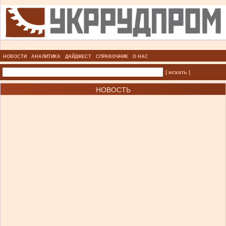
НОВОСТИ
АНАЛИТИКА
ДАЙДЖЕСТ
СПРАВОЧНИК
О НАС
| искать |
НОВОСТЬ